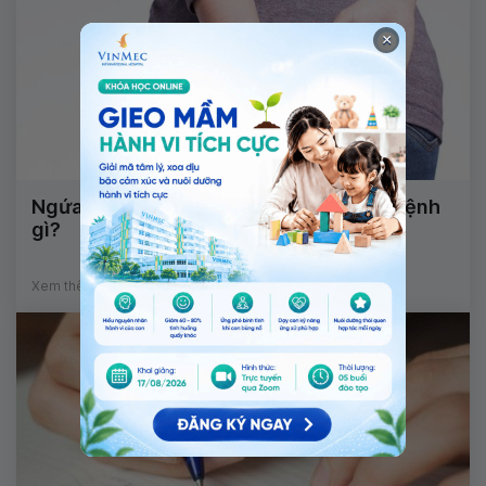
×
Ngứa vùng hậu môn sau chu kỳ kinh là bệnh
gì?
Xem thêm