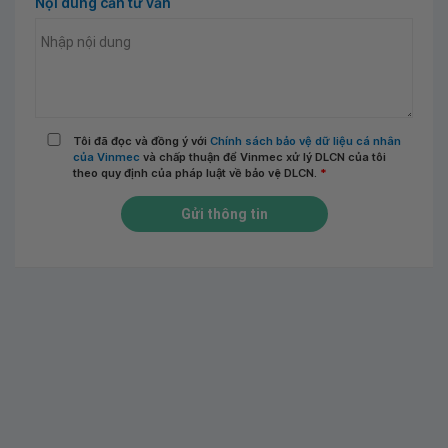
Nội dung cần tư vấn
Tôi đã đọc và đồng ý với
Chính sách bảo vệ dữ liệu cá nhân
của Vinmec
và chấp thuận để Vinmec xử lý DLCN của tôi
theo quy định của pháp luật về bảo vệ DLCN.
*
Gửi thông tin