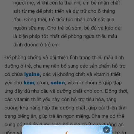
người mẹ, vì khi còn là thai nhi, em bé nhận chất
sắt từ mẹ để phát triển và dự trữ cho 6 tháng
đầu. Đồng thời, trẻ tiếp tục nhận chất sắt qua
nguồn sữa mẹ. Cho trẻ bú sớm, bú đủ và kéo dài
là biện pháp tốt nhất để phòng ngừa thiếu máu
dinh dưỡng ở trẻ em.
Để phòng chống và cải thiện tình trạng thiếu máu dinh
dưỡng ở trẻ, cha mẹ nên bổ sung các sản phẩm hỗ trợ
có chứa
lysine
,
các vi khoáng chất và vitamin thiết
yếu như
kẽm
, crom,
selen
, vitamin nhóm B giúp đáp
ứng đầy đủ nhu cầu về dưỡng chất cho con. Đồng thời,
các vitamin thiết yếu này còn hỗ trợ tiêu hóa, tăng
cường khả năng hấp thu dưỡng chất, giúp cải thiện tình
trạng biếng ăn, giúp trẻ ăn ngon miệng. Cha mẹ có thể
cũng có thể áp dụng việc bổ sung chất qua đường ăn
×
uống và các thực phẩm chức năng có nguồn gốc từ tự