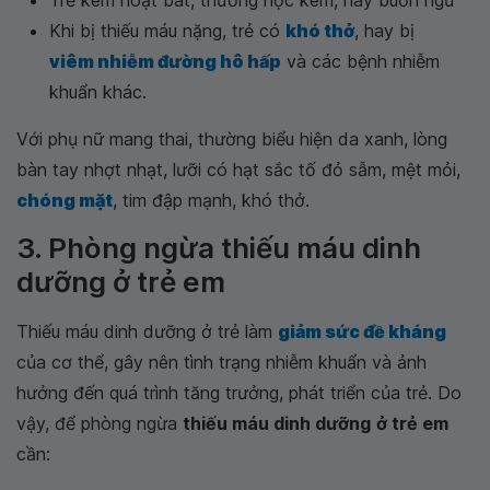
Trẻ kém hoạt bát, thường học kém, hay buồn ngủ
Khi bị thiếu máu nặng, trẻ có
khó thở
, hay bị
viêm nhiễm đường hô hấp
và các bệnh nhiễm
khuẩn khác.
Với phụ nữ mang thai, thường biểu hiện da xanh, lòng
bàn tay nhợt nhạt, lưỡi có hạt sắc tố đỏ sẫm, mệt mỏi,
chóng mặt
, tim đập mạnh, khó thở.
3. Phòng ngừa thiếu máu dinh
dưỡng ở trẻ em
Thiếu máu dinh dưỡng ở trẻ làm
giảm sức đề kháng
của cơ thể, gây nên tình trạng nhiễm khuẩn và ảnh
hưởng đến quá trình tăng trưởng, phát triển của trẻ. Do
vậy, để phòng ngừa
thiếu máu dinh dưỡng
ở trẻ em
cần: