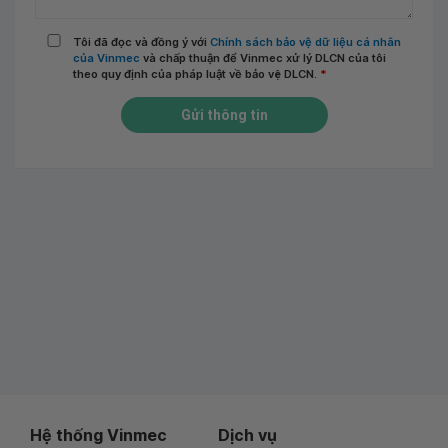
Tôi đã đọc và đồng ý với
Chính sách bảo vệ dữ liệu cá nhân
của Vinmec
và chấp thuận để Vinmec xử lý DLCN của tôi
theo quy định của pháp luật về bảo vệ DLCN.
*
Gửi thông tin
Hệ thống Vinmec
Dịch vụ