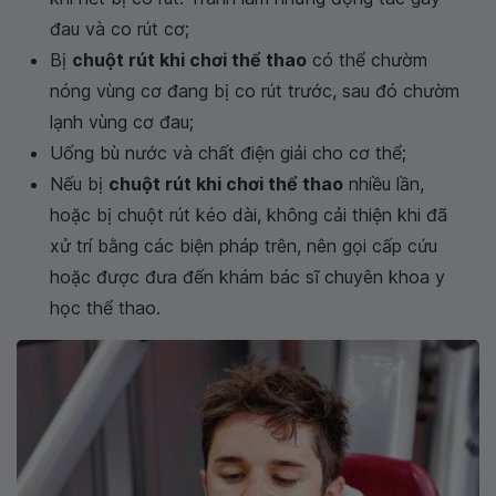
đau và co rút cơ;
Bị
chuột rút khi chơi thể thao
có thể chườm
nóng vùng cơ đang bị co rút trước, sau đó chườm
lạnh vùng cơ đau;
Uống bù nước và chất điện giải cho cơ thể;
Nếu bị
chuột rút khi chơi thể thao
nhiều lần,
hoặc bị chuột rút kéo dài, không cải thiện khi đã
xử trí bằng các biện pháp trên, nên gọi cấp cứu
hoặc được đưa đến khám bác sĩ chuyên khoa y
học thể thao.