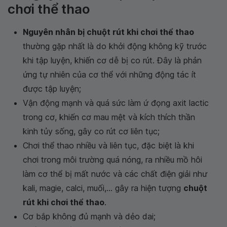
chơi thể thao
Nguyên nhân bị chuột rút khi chơi thể thao
thường gặp nhất là do khởi động không kỹ trước
khi tập luyện, khiến cơ dễ bị co rút. Đây là phản
ứng tự nhiên của cơ thể với những động tác ít
được tập luyện;
Vận động mạnh và quá sức làm ứ đọng axit lactic
trong cơ, khiến cơ mau mệt và kích thích thần
kinh tủy sống, gây co rút cơ liên tục;
Chơi thể thao nhiều và liên tục, đặc biệt là khi
chơi trong môi trường quá nóng, ra nhiều mồ hôi
làm cơ thể bị mất nước và các chất điện giải như
kali, magie, calci, muối,... gây ra hiện tượng
chuột
rút khi chơi thể thao
.
Cơ bắp không đủ mạnh và dẻo dai;