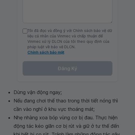
Tôi đã đọc và đồng ý với Chính sách bảo vệ dữ
liệu cá nhân của Vinmec và chấp thuận để
Vinmec xử lý DLCN của tôi theo quy định của
pháp luật về bảo vệ DLCN.
Chính sách bảo mật
Đăng Ký
Dừng vận động ngay;
Nếu đang chơi thể thao trong thời tiết nóng thì
cần vào nghỉ ở khu vực thoáng mát;
Nhẹ nhàng xoa bóp vùng cơ bị đau. Thực hiện
động tác kéo giãn cơ bị rút và giữ ở tư thế đến
khi hết bị co rút. Tránh làm những động tác gây