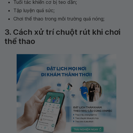
Tuổi tác khiến cơ bị teo dần;
Tập luyện quá sức;
Chơi thể thao trong môi trường quá nóng;
3. Cách xử trí chuột rút khi chơi
thể thao