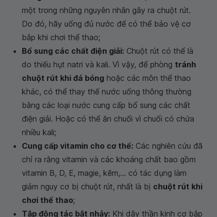
một trong những nguyên nhân gây ra chuột rút.
Do đó, hãy uống đủ nước để có thể bảo vệ cơ
bắp khi chơi thể thao;
Bổ sung các chất điện giải:
Chuột rút có thể là
do thiếu hụt natri và kali. Vì vậy, để phòng
tránh
chuột rút khi đá bóng
hoặc các môn thể thao
khác, có thể thay thế nước uống thông thường
bằng các loại nước cung cấp bổ sung các chất
điện giải. Hoặc có thể ăn chuối vì chuối có chứa
nhiều kali;
Cung cấp vitamin cho cơ thể:
Các nghiên cứu đã
chỉ ra rằng vitamin và các khoáng chất bao gồm
vitamin B, D, E, magie, kẽm,... có tác dụng làm
giảm nguy cơ bị chuột rút, nhất là bị
chuột rút khi
chơi thể thao
;
Tập động tác bật nhảy:
Khi dây thần kinh cơ bắp