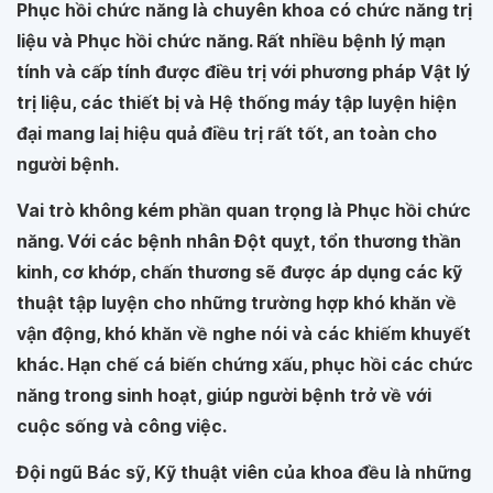
Phục hồi chức năng là chuyên khoa có chức năng trị
liệu và Phục hồi chức năng. Rất nhiều bệnh lý mạn
tính và cấp tính được điều trị với phương pháp Vật lý
trị liệu, các thiết bị và Hệ thống máy tập luyện hiện
đại mang laị hiệu quả điều trị rất tốt, an toàn cho
người bệnh.
Vai trò không kém phần quan trọng là Phục hồi chức
năng. Với các bệnh nhân Đột quỵt, tổn thương thần
kinh, cơ khớp, chấn thương sẽ được áp dụng các kỹ
thuật tập luyện cho những trường hợp khó khăn về
vận động, khó khăn về nghe nói và các khiếm khuyết
khác. Hạn chế cá biến chứng xấu, phục hồi các chức
năng trong sinh hoạt, giúp người bệnh trở về với
cuộc sống và công việc.
Đội ngũ Bác sỹ, Kỹ thuật viên của khoa đều là những