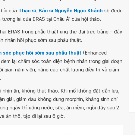
 bài của
Thạc sĩ, Bác sĩ Nguyễn Ngọc Khánh
sẽ được
 tương lai của ERAS tại Châu Á” của hội thảo.
hai ERAS trong phẫu thuật ung thư đại trực tràng – đây
nh nhân hồi phục sớm sau phẫu thuật.
 sóc phục hồi sớm sau phẫu thuật
(Enhanced
 đem lại chăm sóc toàn diện bệnh nhân trong giai đoạn
i gian nằm viện, nâng cao chất lượng điều trị và giảm
.
 nhịn ăn, không thụt tháo. Khi mổ không đặt dẫn lưu,
điện giải, giảm đau không dùng morphin, kháng sinh chỉ
trong ngày thì uống nước, sữa, ăn mềm, ngồi dậy sau 2
 ăn thô, tập đi lại sau 6 giờ.