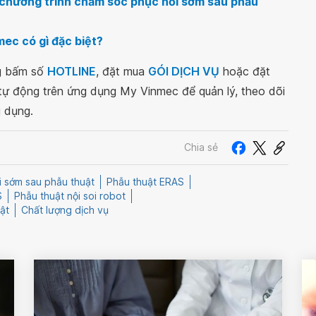
 chương trình chăm sóc phục hồi sớm sau phẫu
ec có gì đặc biệt?
ng bấm số
HOTLINE
, đặt mua
GÓI DỊCH VỤ
hoặc đặt
 tự động trên ứng dụng My Vinmec để quản lý, theo dõi
g dụng.
Chia sẻ
 sớm sau phẫu thuật
Phẫu thuật ERAS
S
Phẫu thuật nội soi robot
ật
Chất lượng dịch vụ