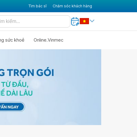
Tìm bác sĩ
Chăm sóc khách hàng
ng sức khoẻ
Online.Vinmec