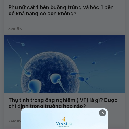
Phụ nữ cắt 1 bên buồng trứng và bóc 1 bên
có khả năng có con không?
Xem thêm
Thụ tinh trong ống nghiệm (IVF) là gì? Được
chỉ định trong trường hợp nào?
×
Xem thêm