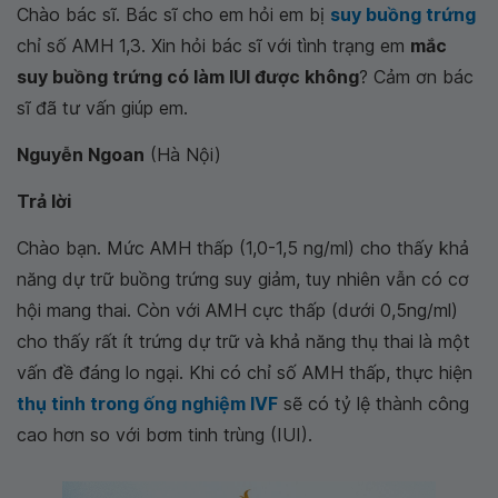
Chào bác sĩ. Bác sĩ cho em hỏi em bị
suy buồng trứng
chỉ số AMH 1,3. Xin hỏi bác sĩ với tình trạng em
mắc
suy buồng trứng có làm IUI được không
? Cảm ơn bác
sĩ đã tư vấn giúp em.
Nguyễn Ngoan
(Hà Nội)
Trả lời
Chào bạn. Mức AMH thấp (1,0-1,5 ng/ml) cho thấy khả
năng dự trữ buồng trứng suy giảm, tuy nhiên vẫn có cơ
hội mang thai. Còn với AMH cực thấp (dưới 0,5ng/ml)
cho thấy rất ít trứng dự trữ và khả năng thụ thai là một
vấn đề đáng lo ngại. Khi có chỉ số AMH thấp, thực hiện
thụ tinh trong ống nghiệm IVF
sẽ có tỷ lệ thành công
cao hơn so với bơm tinh trùng (IUI).