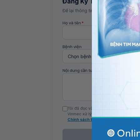
Đăng Ký Tư Vấn
Để lại thông tin, bác sĩ Vinmec sẽ liên
Họ và tên
*
Bệnh viện
Nội dung cần tư vấn
Tôi đã đọc và đồng ý với Chính sách b
Vinmec xử lý DLCN của tôi theo quy đị
Chính sách bảo mật