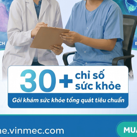
 hệ tư vấn trong 24 giờ.
Số điện thoại
*
ảo vệ dữ liệu cá nhân của Vinmec và chấp thuận để
nh của pháp luật về bảo vệ DLCN.
Đăng Ký