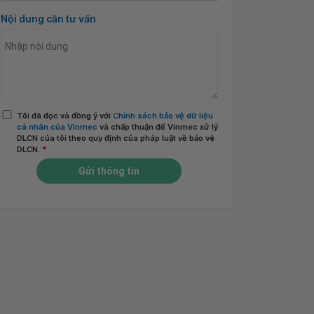
Nội dung cần tư vấn
Tôi đã đọc và đồng ý với
Chính sách bảo vệ dữ liệu
cá nhân của Vinmec
và chấp thuận để Vinmec xử lý
DLCN của tôi theo quy định của pháp luật về bảo vệ
DLCN.
*
Gửi thông tin