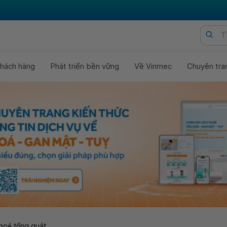
hách hàng
Phát triển bền vững
Về Vinmec
Chuyên tra
hoẻ tổng quát