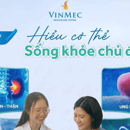
tránh khỏi hiện tượng bị xổ bụng sau sinh
hiệm trong việc phục hồi chức năng vùng bụng, bạn có
e thai sản
của mình, hoặc tìm đến một trung tâm thể
c đào tạo về
cách làm săn chắc bụng sau sinh
và
i cũng có thể làm hỏng các cơ sàn chậu hỗ trợ bàng
i mất vài buổi để học được các kỹ thuật đúng cách,
 khác