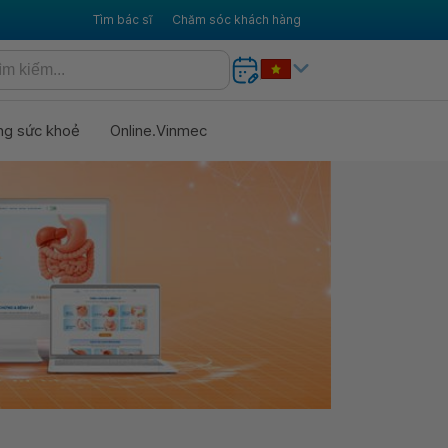
Tìm bác sĩ
Chăm sóc khách hàng
ng sức khoẻ
Online.Vinmec