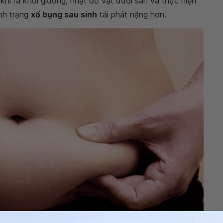
hi ra khỏi giường, nhặt đồ vật dưới sàn và thực hiện
nh trạng
xổ bụng sau sinh
tái phát nặng hơn.