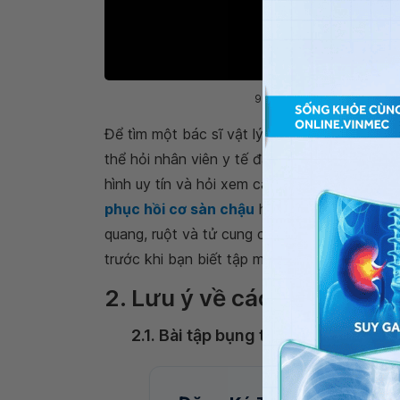
90% phụ nữ mang thai không 
Để tìm một bác sĩ vật lý trị liệu có kinh ng
thể hỏi nhân viên y tế đã
chăm sóc sức khỏ
hình uy tín và hỏi xem các PT ở đó có đượ
phục hồi cơ sàn chậu
hay không. (Mang tha
quang, ruột và tử cung của bạn.) Có thể phả
trước khi bạn biết tập một mình.
2. Lưu ý về các biện pháp
2.1. Bài tập bụng thông thường