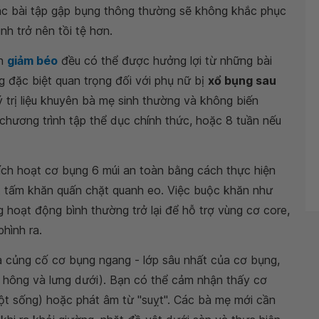
các bài tập gập bụng thông thường sẽ không khắc phục
nh trở nên tồi tệ hơn.
ốn
giảm béo
đều có thể được hưởng lợi từ những bài
 đặc biệt quan trọng đối với phụ nữ bị
xổ bụng sau
ý trị liệu khuyên bà mẹ sinh thường và không biến
chương trình tập thể dục chính thức, hoặc 8 tuần nếu
 kích hoạt cơ bụng 6 múi an toàn bằng cách thực hiện
t tấm khăn quấn chặt quanh eo. Việc buộc khăn như
g hoạt động bình thường trở lại để hỗ trợ vùng cơ core,
hình ra.
 củng cố cơ bụng ngang - lớp sâu nhất của cơ bụng,
 hông và lưng dưới). Bạn có thể cảm nhận thấy cơ
ột sống) hoặc phát âm từ "suỵt". Các bà mẹ mới cần