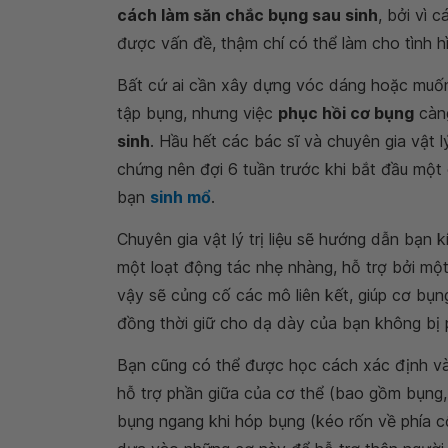
cách làm săn chắc bụng sau sinh
, bởi vì 
được vấn đề, thậm chí có thể làm cho tình hì
Bất cứ ai cần xây dựng vóc dáng hoặc mu
tập bụng, nhưng việc
phục hồi cơ bụng
càng
sinh
. Hầu hết các bác sĩ và chuyên gia vật l
chứng nên đợi 6 tuần trước khi bắt đầu một 
bạn
sinh mổ
.
Chuyên gia vật lý trị liệu sẽ hướng dẫn bạn
một loạt động tác nhẹ nhàng, hỗ trợ bởi mộ
vậy sẽ củng cố các mô liên kết, giúp cơ bụn
đồng thời giữ cho dạ dày của bạn không bị p
Bạn cũng có thể được học cách xác định và
hỗ trợ phần giữa của cơ thể (bao gồm bụng,
bụng ngang khi hóp bụng (kéo rốn về phía c