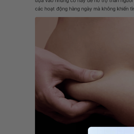
dựa vào những cơ này để hỗ trợ thân người k
các hoạt động hàng ngày mà không khiến tì