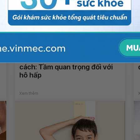
Tập thể dục và hít thở đúng
cách: Tầm quan trọng đối với
hô hấp
Xem thêm