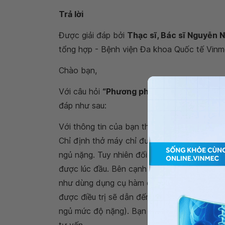
Trả lời
Được giải đáp bởi
Thạc sĩ, Bác sĩ Nguyễn 
tổng hợp - Bệnh viện Đa khoa Quốc tế Vinm
Chào bạn,
Với câu hỏi
“Phương pháp nào cải thiện n
đáp như sau:
Với thông tin của bạn thì không rõ là trước
Chỉ định thở máy chỉ được đặt ra đối với b
ngủ nặng. Tuy nhiên đối với phương pháp đi
được lúc đầu. Bên cạnh đó còn có nhiều ph
như dùng dụng cụ hàm dưới để điều trị ngáy
được điều trị sẽ dẫn đến các biến chứng về 
ngủ mức độ nặng). Bạn nên đến khám và ma