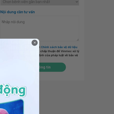
Nội dung cần tư vấn
×
Tôi đã đọc và đồng ý với
Chính sách bảo vệ dữ liệu
cá nhân của Vinmec
và chấp thuận để Vinmec xử lý
DLCN của tôi theo quy định của pháp luật về bảo vệ
DLCN.
*
Gửi thông tin