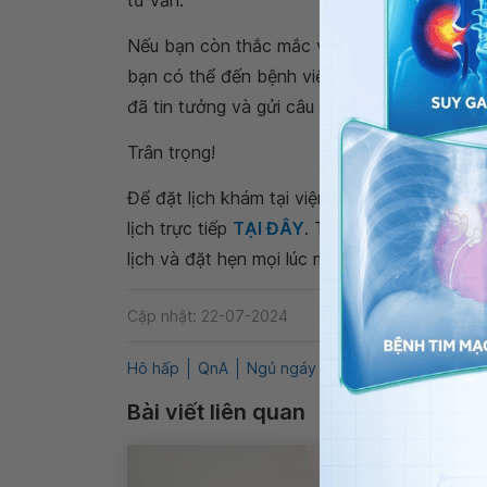
tư vấn.
Nếu bạn còn thắc mắc về
phương pháp nào
bạn có thể đến bệnh viện thuộc
Hệ thống Y
đã tin tưởng và gửi câu hỏi đến Vinmec. Chú
Trân trọng!
Để đặt lịch khám tại viện, Quý khách vui lò
lịch trực tiếp
TẠI ĐÂY
. Tải và đặt lịch khám
lịch và đặt hẹn mọi lúc mọi nơi ngay trên ứn
Cập nhật: 22-07-2024
Hô hấp
QnA
Ngủ ngáy to
Khắc phục ngủ ng
Bài viết liên quan