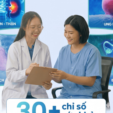
 cải thiện ngủ ngáy mà không cần dùng máy thở
,
 tế Vinmec
để kiểm tra và tư vấn thêm. Cảm ơn bạn
c bạn có thật nhiều sức khỏe.
ng bấm số
HOTLINE
, đặt mua
GÓI DỊCH VỤ
hoặc đặt
 tự động trên ứng dụng My Vinmec để quản lý, theo dõi
g dụng.
Chia sẻ
áy
ngủ ngáy