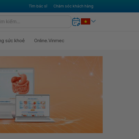
Tìm bác sĩ
Chăm sóc khách hàng
ng sức khoẻ
Online.Vinmec