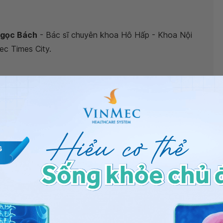
Ngọc Bách
- Bác sĩ chuyên khoa Hô Hấp - Khoa Nội
ec Times City.
gủ ngáy mà không cần dùng máy thở?”
, bác sĩ xin giải
 đây bạn đi khám đã đo đa ký giấc ngủ đánh giá chưa.
ệnh nhân đo đa ký giấc ngủ có mức độ ngừng thở khi
ều trị bằng máy thở có nhiều người không thể quen
ương pháp khác để điều trị và dễ sử dụng hơn máy thở
 và ngừng thở khi ngủ. Ngừng thở khi ngủ nếu không
tim mạch và đột quỵ sau này (đặt biệt là ngừng thở khi
ng các kết quả xét nghiệm và thăm dò đã có để được