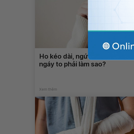
Ho kéo dài, ngứa họng và ngủ
ngáy to phải làm sao?
Xem thêm