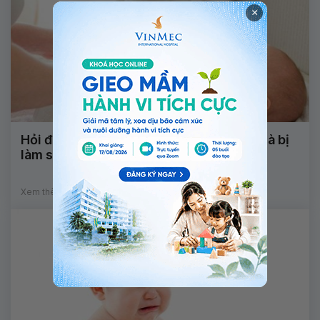
×
Hỏi đáp: Dương vật trẻ có cục trắng li ti là bị
làm sao?
Xem thêm