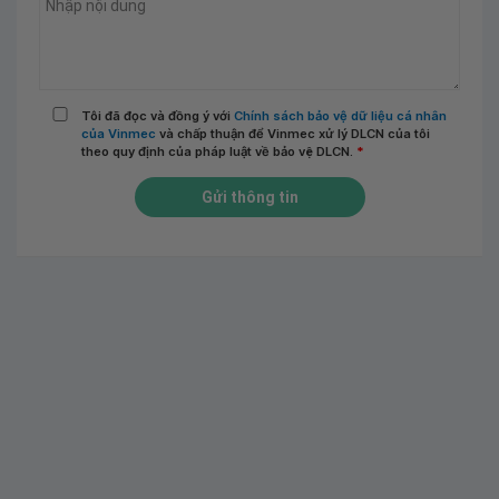
Tôi đã đọc và đồng ý với
Chính sách bảo vệ dữ liệu cá nhân
của Vinmec
và chấp thuận để Vinmec xử lý DLCN của tôi
theo quy định của pháp luật về bảo vệ DLCN.
*
Gửi thông tin