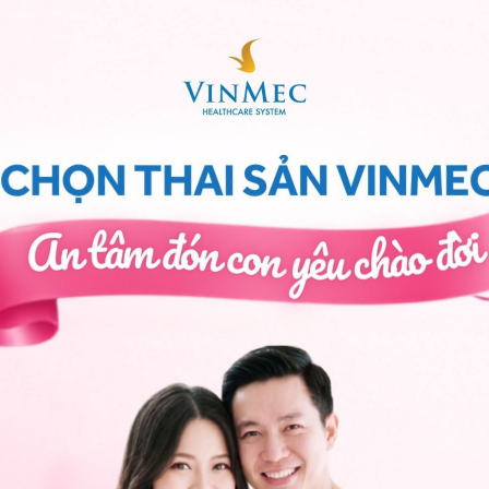
 nguyệt
.
 nguyệt không đều hoặc không thể dự đoán được.
gặp phải tình trạng kinh nguyệt không đều.