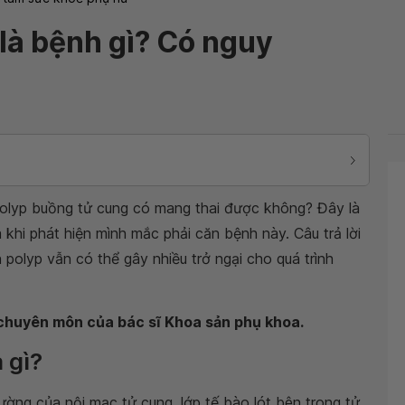
là bệnh gì? Có nguy
polyp buồng tử cung có mang thai được không? Đây là
 khi phát hiện mình mắc phải căn bệnh này. Câu trả lời
 polyp vẫn có thể gây nhiều trở ngại cho quá trình
 chuyên môn của bác sĩ Khoa sản phụ khoa.
 gì?
hường của nội mạc tử cung, lớp tế bào lót bên trong tử