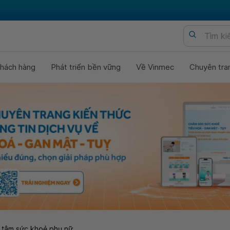
hách hàng
Phát triển bền vững
Về Vinmec
Chuyên tra
 tâm sức khoẻ phụ nữ