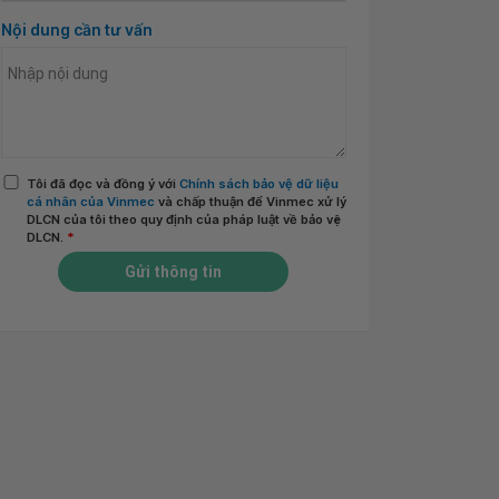
Nội dung cần tư vấn
Tôi đã đọc và đồng ý với
Chính sách bảo vệ dữ liệu
cá nhân của Vinmec
và chấp thuận để Vinmec xử lý
DLCN của tôi theo quy định của pháp luật về bảo vệ
DLCN.
*
Gửi thông tin