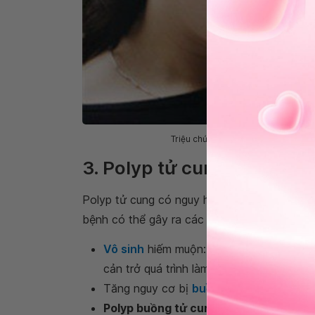
Triệu chứng polyp phổ biến nhất là
3. Polyp tử cung có nguy 
Polyp tử cung có nguy hiểm không? Câu trả lờ
bệnh có thể gây ra các biến chứng nghiêm t
Vô sinh
hiếm muộn: Polyp lớn hoặc khối 
cản trở quá trình làm tổ của thai.
Tăng nguy cơ bị
buồng trứng đa nang
.
Polyp buồng tử cung
làm gia tăng dịch