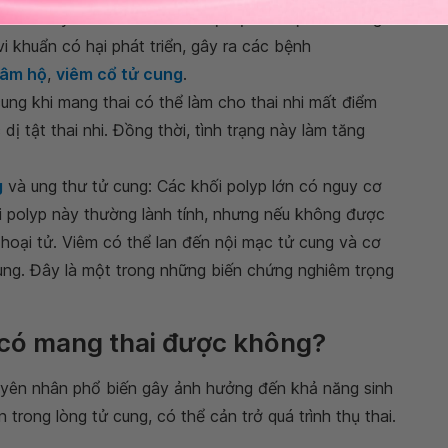
iều này khiến vi khuẩn có lợi bị tiêu diệt và không
i khuẩn có hại phát triển, gây ra các bệnh
 âm hộ
,
viêm cổ tử cung
.
cung khi mang thai có thể làm cho thai nhi mất điểm
ị tật thai nhi. Đồng thời, tình trạng này làm tăng
g
và ung thư tử cung: Các khối polyp lớn có nguy cơ
i polyp này thường lành tính, nhưng nếu không được
à hoại tử. Viêm có thể lan đến nội mạc tử cung và cơ
cung. Đây là một trong những biến chứng nghiêm trọng
 có mang thai được không?
uyên nhân phổ biến gây ảnh hưởng đến khả năng sinh
trong lòng tử cung, có thể cản trở quá trình thụ thai.