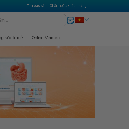
Tìm bác sĩ
Chăm sóc khách hàng
ng sức khoẻ
Online.Vinmec