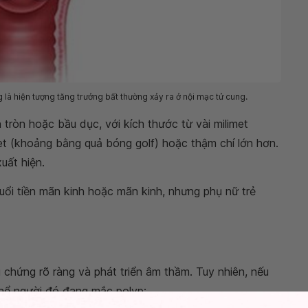
 là hiện tượng tăng trưởng bất thường xảy ra ở nội mạc tử cung.
tròn hoặc bầu dục, với kích thước từ vài milimet
t (khoảng bằng quả bóng golf) hoặc thậm chí lớn hơn.
uất hiện.
uổi tiền mãn kinh hoặc mãn kinh, nhưng phụ nữ trẻ
 chứng rõ ràng và phát triển âm thầm. Tuy nhiên, nếu
thể người đó đang mắc polyp: