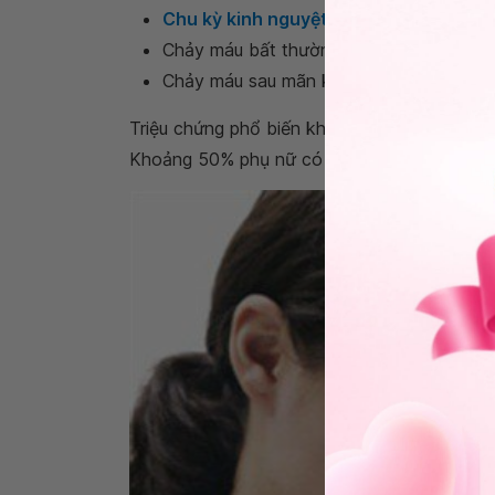
Chu kỳ kinh nguyệt không đều
.
Chảy máu bất thường trong
chu kỳ kinh
Chảy máu sau mãn kinh.
Triệu chứng phổ biến khi mắc polyp là kinh
Khoảng 50% phụ nữ có polyp buồng tử cung 