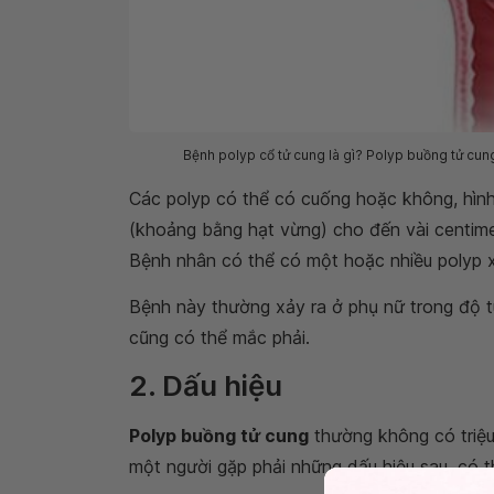
Bệnh polyp cổ tử cung là gì? Polyp buồng tử cung
Các polyp có thể có cuống hoặc không, hình 
(khoảng bằng hạt vừng) cho đến vài centime
Bệnh nhân có thể có một hoặc nhiều polyp x
Bệnh này thường xảy ra ở phụ nữ trong độ t
cũng có thể mắc phải.
2. Dấu hiệu
Polyp buồng tử cung
thường không có triệu
một người gặp phải những dấu hiệu sau, có 