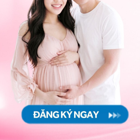
 kinh nguyệt không đều hoặc không dự đoán được.
hiểm không?
i là có, nếu không được phát hiện và điều trị kịp thời,
rọng, bao gồm:
polyp có thể làm biến dạng nội mạc tử cung, gây
 tiết âm đạo, dẫn đến sự mất cân bằng môi trường