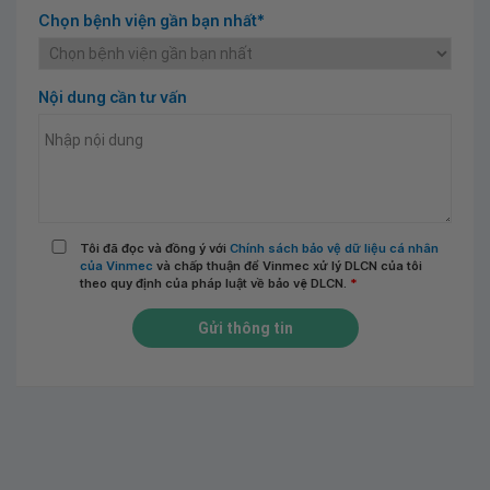
Chọn bệnh viện gần bạn nhất*
Nội dung cần tư vấn
Tôi đã đọc và đồng ý với
Chính sách bảo vệ dữ liệu cá nhân
của Vinmec
và chấp thuận để Vinmec xử lý DLCN của tôi
theo quy định của pháp luật về bảo vệ DLCN.
*
Gửi thông tin