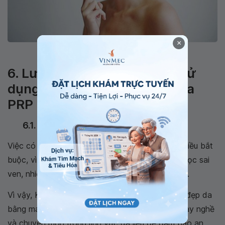
×
Hạn chế chạm tay vào mặt sau khi thực hiện PRP.
6. Lưu ý khi lựa chọn nơi để sử
dụng phương pháp trẻ hóa da
PRP
6.1. PRP cần có bác sĩ tay nghề cao
Việc có bác sĩ chuyên môn và tay nghề cao là điều bắt
buộc, vì nếu không có thể gặp phải tình trạng chọc sai
ven, nhiễm khuẩn hoặc đau kéo dài tại vị trí tiêm.
Vì vậy, Khi có ý định áp dụng phương pháp làm đẹp da
bằng máu tự thân, nên lựa chọn các bác sĩ có tay nghề
và chuyên môn trong lĩnh vực da liễu để đảm bảo an