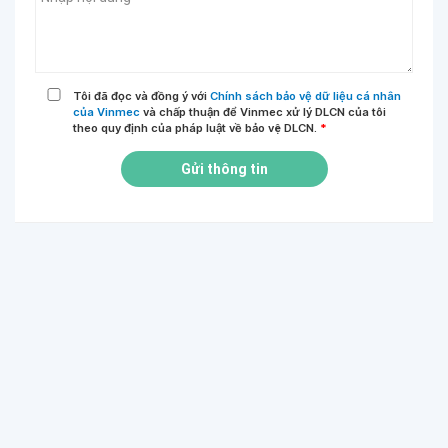
Tôi đã đọc và đồng ý với
Chính sách bảo vệ dữ liệu cá nhân
của Vinmec
và chấp thuận để Vinmec xử lý DLCN của tôi
theo quy định của pháp luật về bảo vệ DLCN.
*
Gửi thông tin