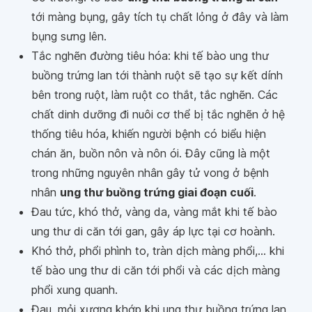
tới màng bụng, gây tích tụ chất lỏng ở đây và làm
bụng sưng lên.
Tắc nghẽn đường tiêu hóa: khi tế bào ung thư
buồng trứng lan tới thành ruột sẽ tạo sự kết dính
bên trong ruột, làm ruột co thắt, tắc nghẽn. Các
chất dinh dưỡng đi nuôi cơ thể bị tắc nghẽn ở hệ
thống tiêu hóa, khiến người bệnh có biểu hiện
chán ăn, buồn nôn và nôn ói. Đây cũng là một
trong những nguyên nhân gây tử vong ở bệnh
nhân
ung thư buồng trứng giai đoạn cuối
.
Đau tức, khó thở, vàng da, vàng mắt khi tế bào
ung thư di căn tới gan, gây áp lực tại cơ hoành.
Khó thở, phổi phình to, tràn dịch màng phổi,... khi
tế bào ung thư di căn tới phổi và các dịch màng
phổi xung quanh.
Đau, mỏi xương khớp khi ung thư buồng trứng lan