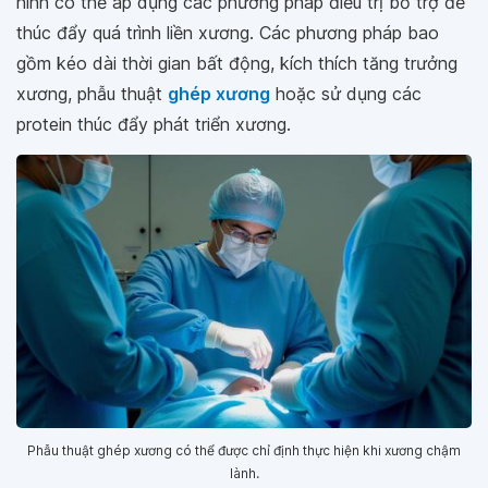
hình có thể áp dụng các phương pháp điều trị bổ trợ để
thúc đẩy quá trình liền xương. Các phương pháp bao
gồm kéo dài thời gian bất động, kích thích tăng trưởng
xương, phẫu thuật
ghép xương
hoặc sử dụng các
protein thúc đẩy phát triển xương.
Phẫu thuật ghép xương có thể được chỉ định thực hiện khi xương chậm
lành.