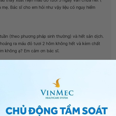
au thấy xuất hiện máu đỏ tươi 3 ngày vẫn chưa hết (
 mẹ. Bác sĩ cho em hỏi như vậy liệu có nguy hiểm
tuần (theo phương pháp sinh thường) và hết sản dịch.
 thoảng ra máu đỏ tươi 2 hôm không hết và kèm chất
iểm không ạ? Em cảm ơn bác sĩ.
ồi phục trung bình trong 6 tuần (thời kỳ hậu sản). Em
 hệ lại, tuy nhiên có thể
tử cung
và cổ tử cung chưa
t ra chút nhầy hồng kèm máu sẫm. Tình trạng của em như