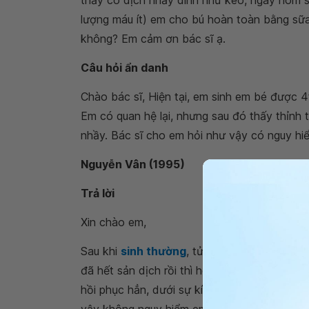
thấy có dịch nhầy dính như keo, ngày hôm s
lượng máu ít) em cho bú hoàn toàn bằng sữa
không? Em cảm ơn bác sĩ ạ.
Câu hỏi ẩn danh
Chào bác sĩ, Hiện tại, em sinh em bé được 4
Em có quan hệ lại, nhưng sau đó thấy thỉnh
nhầy. Bác sĩ cho em hỏi như vậy có nguy h
Nguyễn Vân (1995)
Trả lời
Xin chào em,
Sau khi
sinh thường
, tử cung sẽ go hồi để h
đã hết sản dịch rồi thì hoàn toàn có thể quan
hồi phục hẳn, dưới sự kích thích có thể tiế