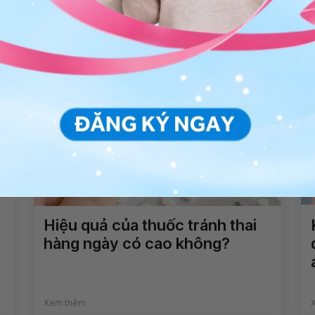
ản phụ khoa
Sức khỏe sinh sản
Hiệu quả của thuốc tránh thai
hàng ngày có cao không?
Xem thêm