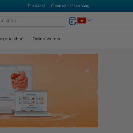
Tìm bác sĩ
Chăm sóc khách hàng
ng sức khoẻ
Online.Vinmec