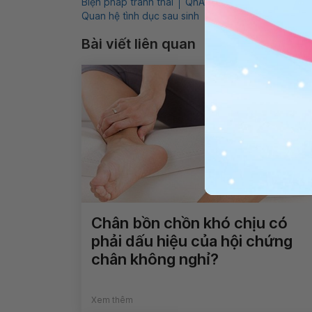
Biện pháp tránh thai
QnA
Quan hệ tình dục
S
Quan hệ tình dục sau sinh
Sinh thường
Bài viết liên quan
Chân bồn chồn khó chịu có
phải dấu hiệu của hội chứng
chân không nghỉ?
Xem thêm