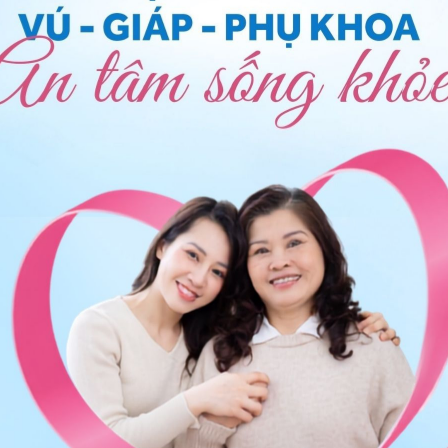
cần theo dõi thêm sau đó nếu có các triệu chứng ra
ên đến khám để kiểm tra về phụ khoa.
ám bác sĩ chuyên khoa Sản phụ để được khám và tư
ec.com
. Trân trọng.
n phụ khoa - Bệnh viện Đa khoa Quốc tế Vinmec Nha
ng bấm số
HOTLINE
, đặt mua
GÓI DỊCH VỤ
hoặc đặt
 tự động trên ứng dụng My Vinmec để quản lý, theo dõi
g dụng.
Chia sẻ