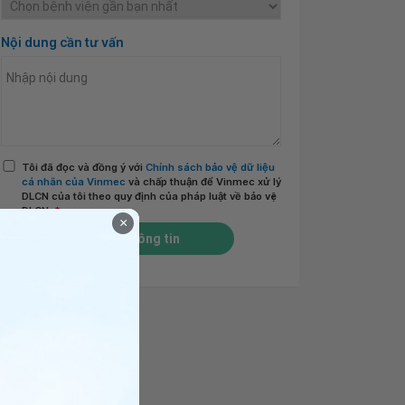
Nội dung cần tư vấn
Tôi đã đọc và đồng ý với
Chính sách bảo vệ dữ liệu
cá nhân của Vinmec
và chấp thuận để Vinmec xử lý
DLCN của tôi theo quy định của pháp luật về bảo vệ
DLCN.
*
×
Gửi thông tin