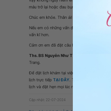
vậy không nguy hiểm em nhé. Tuy nhiên, em 
máu trở lại hoặc đau bụng hay sốt thì em n
Chúc em khỏe. Thân ái!
Nếu em có những vấn đề lo lắng thì nên kh
vấn kĩ hơn.
Cảm ơn em đã đặt câu hỏi tới website
Vinm
Ths. BS Nguyễn Như Thu Trúc
- Bác sĩ Sả
Trang.
Để đặt lịch khám tại viện, Quý khách vui lò
lịch trực tiếp
TẠI ĐÂY
. Tải và đặt lịch khám
lịch và đặt hẹn mọi lúc mọi nơi ngay trên ứn
Cập nhật: 22-07-2024