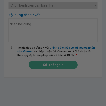
Nội dung cần tư vấn
Tôi đã đọc và đồng ý với
Chính sách bảo vệ dữ liệu cá nhân
của Vinmec
và chấp thuận để Vinmec xử lý DLCN của tôi
theo quy định của pháp luật về bảo vệ DLCN.
*
Gửi thông tin