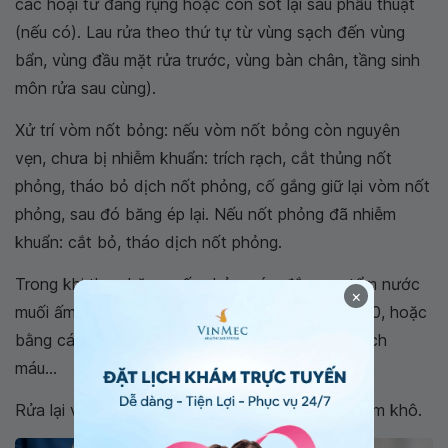
các hoại tử đang rụng hoặc còn sót lại sau phẫu thuật
(nếu có). Lau rửa theo thứ tự từ vùng sạch đến vùng
bẩn, vùng đầu mặt rửa trước, vùng bàn chân, tầng sinh
môn rửa sau cùng).
Xử trí vòm nốt bỏng: nếu vòm nốt bỏng còn nguyên
vẹn, chưa bị nhiễm khuẩn: trích rạch, cắt thủng nốt
phỏng, tháo bỏ dịch nốt phỏng, cố gắng giữ lại vòm nốt
phỏng, sau đó băng ép lại. Nếu nốt phỏng đã nhiễm
khuẩn: cắt bỏ, tháo dịch nốt phỏng.
Trong khi thay băng, nếu chảy máu: đắp gạc tẩm nước
×
muối ấm hoặc tẩm dung dịch adrenalin 1/200.000, hoặc
bằng các biện pháp như đốt điện, thắt buộc mạch
máu...
Rửa lại vết bỏng bằng dung dịch sát khuẩn. Thấm khô.