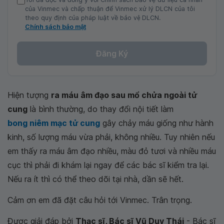
của Vinmec và chấp thuận để Vinmec xử lý DLCN của tôi
theo quy định của pháp luật về bảo vệ DLCN.
Chính sách bảo mật
Đăng Ký
Hiện tượng
ra máu âm đạo sau mổ chửa ngoài tử
cung
là bình thường, do thay đổi nội tiết làm
bong niêm mạc tử cung
gây chảy máu giống như hành
kinh, số lượng máu vừa phải, không nhiều. Tuy nhiên nếu
em thấy ra máu âm đạo nhiều, màu đỏ tươi và nhiều máu
cục thì phải đi khám lại ngay để các bác sĩ kiểm tra lại.
Nếu ra ít thì có thể theo dõi tại nhà, dần sẽ hết.
Cảm ơn em đã đặt câu hỏi tới Vinmec. Trân trọng.
Được giải đáp bởi
Thạc sĩ, Bác sĩ Vũ Duy Thái
- Bác sĩ