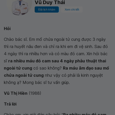
Vũ Duy Thái
Đặt lịch khám
Xem chi tiết
Hỏi
Chào bác sĩ. Em mổ chửa ngoài tử cung được 3 ngày
thì ra huyết nâu đen và chỉ ra khi em đi vệ sinh. Sau đó
4 ngày thì ra nhiều hơn và có màu đỏ cam. Xin hỏi bác
sĩ
ra nhiều máu đỏ cam sau 4 ngày phẫu thuật thai
ngoài tử cung
có sao không?
Ra máu âm đạo sau mổ
chửa ngoài tử cung
như vậy có phải là kinh nguyệt
không ạ? Mong bác sĩ tư vấn giúp.
Vũ Thị Hiền
(1988)
Trả lời
Chào em, xin giải đáp câu hỏi: “
Ra nhiều máu đỏ cam