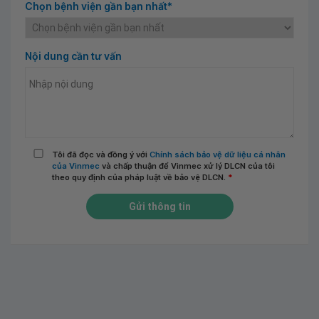
Chọn bệnh viện gần bạn nhất*
Nội dung cần tư vấn
Tôi đã đọc và đồng ý với
Chính sách bảo vệ dữ liệu cá nhân
của Vinmec
và chấp thuận để Vinmec xử lý DLCN của tôi
theo quy định của pháp luật về bảo vệ DLCN.
*
Gửi thông tin