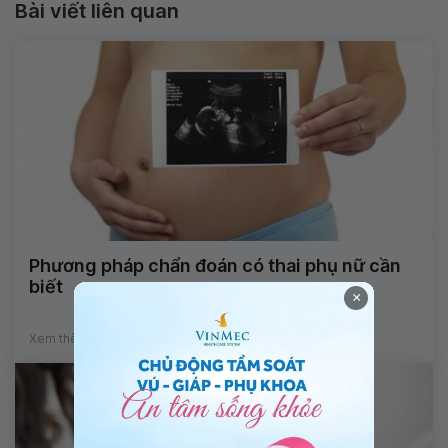
Bài viết liên quan
Phương pháp chẩn đoán có thai phụ nữ cần
biết
×
Xem thêm