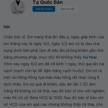
Tạ Quốc Bản
Đặt lịch khám
Xem chi tiết
Hỏi
Chào bác sĩ. Em mang thai lần đầu ạ, ngày giáp kinh của
em tháng này là ngày 5/2, ngày 3/2 em có bị đau nhẹ
bụng dưới bên phải (em đi siêu âm phòng khám gần nhà
bằng phương pháp chọc dò) thì không thấy
túi thai
.
Hôm nay ngày 6/2 em đã trễ kinh 1 ngày, thử que lên hai
vạch (vạch còn lại rất đậm bằng vạch trước). Em có ra
một xíu hồng hồng tựa máu màu hồng rất nhạt cùng ít
dịch nhầy. Em sợ quá đi khám, siêu âm lần 1 2D đen
trắng thì không có túi thai, sau đó bác sĩ cho xét nghiệm
máu thì chỉ số Beta HCG là 1559. Sau đó bác sĩ bảo chỉ
số HCG của em quá cao nhưng không thấy túi thai, cho