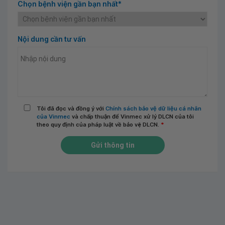
Chọn bệnh viện gần bạn nhất*
Nội dung cần tư vấn
Tôi đã đọc và đồng ý với
Chính sách bảo vệ dữ liệu cá nhân
của Vinmec
và chấp thuận để Vinmec xử lý DLCN của tôi
theo quy định của pháp luật về bảo vệ DLCN.
*
Gửi thông tin