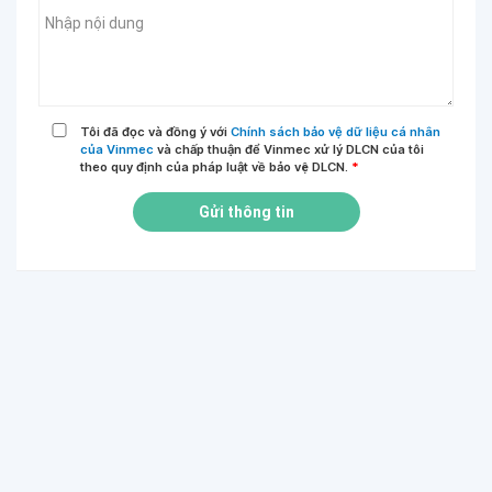
Tôi đã đọc và đồng ý với
Chính sách bảo vệ dữ liệu cá nhân
của Vinmec
và chấp thuận để Vinmec xử lý DLCN của tôi
theo quy định của pháp luật về bảo vệ DLCN.
*
Gửi thông tin