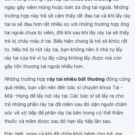
ngày gây viêm mỏng hoặc loét da ống tai ngoài. Những
trường hợp này trẻ sẽ cảm thấy rất đau tai và khi lấy ráy
tai ra sẽ đau hơn rất nhiều so với những trường hợp ống
tai ngoài chưa bị viêm, đôi khi sau khi lấy ráy tai sẽ thấy
trẻ bị chảy máu ở tai. Biểu hiện chung là trẻ sẽ khóc rất
to. Nếu trẻ bị nút ráy tai, bạn không nên ở nhà tự lấy
ráy tai của trẻ vì tự lấy cũng không lấy được mà còn
gây tổn thương tai ngoài nhiều hơn.
Những trường hợp
ráy tai nhiều bất thường
đóng cứng
quá nhiều, bạn vẫn nên đến bác sĩ chuyên khoa Tai -
Mũi -Họng để lấy nút ráy tai. Các bác sĩ sẽ lấy ra cho
trẻ những phần ráy tai đã mềm sau đó dặn người chăm
sóc về xịt tiếp để phần ráy tai bên trong có thể thấm
thuốc và mềm được sau đó hẹn lấy tiếp lần sau.
Đặc biệt, ngay cả khi đã chữa khỏi bệnh cho trẻ, mẹ