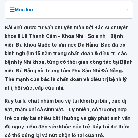
☰
Mục lục
Bài viết được tư vấn chuyên môn bởi Bác sĩ chuyên
khoa II Lê Thanh Cẩm -
Khoa Nhi - Sơ sinh - Bệnh
viện Đa khoa Quốc tế Vinmec Đà Nẵng.
Bác đã có
kinh nghiệm 15 năm trong chẩn đoán & điều trị các
bệnh lý Nhi khoa, từng có thời gian công tác tại Bệnh
viện Đà Nẵng và Trung tâm Phụ Sản Nhi Đà Nẵng.
Thế mạnh của bác là chẩn đoán và điều trị bệnh lý
nhi, hồi sức, cấp cứu nhi.
Ráy tai là chất nhằm bảo vệ tai khỏi bụi bẩn, các dị
vật, thậm chí cả sinh vật. Tuy nhiên, có trường hợp
trẻ có ráy tai nhiều bất thường và gây phát sinh vấn
đề nguy hiểm đến sức khỏe của trẻ. Ráy tai dư thừa
có thể cứng lại và nút chặn lỗ tai của trẻ.