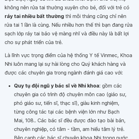
không nên rửa tai thường xuyên cho bé, đối với trẻ có
ráy tai nhiều bất thường
thì mỗi tháng cũng chỉ nên
rửa tai 1 lần là cùng. Nếu nhiều hơn thế thì bạn đang rửa
sạch lớp ráy tai bảo vệ màng nhĩ và điều này là bất lợi
cho sự phát triển của trẻ.
Là lĩnh vực trọng điểm của hệ thống Y tế Vinmec, Khoa
Nhi luôn mang lại sự hài lòng cho Quý khách hàng và
được các chuyên gia trong ngành đánh giá cao với:
Quy tụ đội ngũ y bác sĩ về Nhi khoa
: gồm các
chuyên gia có trình độ chuyên môn cao (giáo sư,
phó giáo sư, tiến sĩ, thạc sĩ), giàu kinh nghiệm,
từng công tác tại các bệnh viện lớn như Bạch
Mai, 108.. Các bác sĩ đều được đào tạo bài bản,
chuyên nghiệp, có tâm - tầm, am hiểu tâm lý trẻ.
Bên cạnh các bác sĩ chuyên khoa Nhi trong nước,