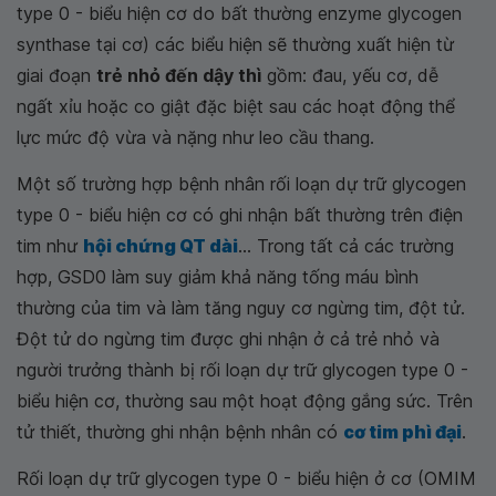
type 0 - biểu hiện cơ do bất thường enzyme glycogen
synthase tại cơ) các biểu hiện sẽ thường xuất hiện từ
giai đoạn
trẻ nhỏ đến dậy thì
gồm: đau, yếu cơ, dễ
ngất xỉu hoặc co giật đặc biệt sau các hoạt động thể
lực mức độ vừa và nặng như leo cầu thang.
Một số trường hợp bệnh nhân rối loạn dự trữ glycogen
type 0 - biểu hiện cơ có ghi nhận bất thường trên điện
tim như
hội chứng QT dài
... Trong tất cả các trường
hợp, GSD0 làm suy giảm khả năng tống máu bình
thường của tim và làm tăng nguy cơ ngừng tim, đột tử.
Đột tử do ngừng tim được ghi nhận ở cả trẻ nhỏ và
người trưởng thành bị rối loạn dự trữ glycogen type 0 -
biểu hiện cơ, thường sau một hoạt động gắng sức. Trên
tử thiết, thường ghi nhận bệnh nhân có
cơ tim phì đại
.
Rối loạn dự trữ glycogen type 0 - biểu hiện ở cơ (OMIM