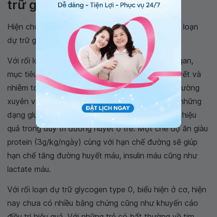
trữ glycogen type 0
Hiện chưa có cách điều trị đặc hiệu với nhóm rối loạn
dự trữ glycogen type 0.
Với
rối loạn dự trữ glycogen type 0, biểu hiện ở gan
,
mục tiêu điều trị nhằm phòng ngừa hạ đường huyết và
nhiễm toan lúc đói ở trẻ bằng cách cho trẻ ăn thường
xuyên và ăn nhẹ sau 3-4 giờ đồng hồ. Sử dụng những
dạng glucose “giải phóng chậm” như bột bắp có hiệu
quả trong duy trì đường huyết ở trẻ. Một chế độ ăn giàu
protein (3g/kg/ngày) cùng với hạn chế đường sẽ giúp
hạn chế tăng đường huyết máu, insulin máu cũng như
lactate máu.
Với
rối loạn dự trữ glycogen type 0, biểu hiện ở cơ,
hiện
nay chưa có nhiều bằng chứng cũng như khuyến cáo
điều trị hiệu quả. Với những trẻ có bất thường về tim,