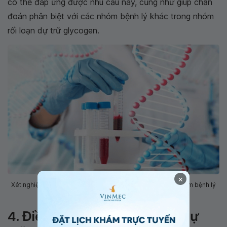
có thể đáp ứng được nhu cầu này, cũng như giúp chẩn
đoán phân biệt với các nhóm bệnh lý khác trong nhóm
rối loạn dự trữ
glycogen.
×
Xét nghiệm gen giúp bác sĩ chẩn đoán phân biệt với các nhóm bệnh lý
khác
4. Điều trị với nhóm rối loạn dự