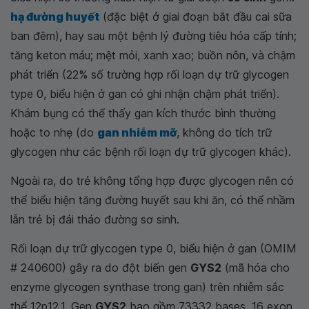
hạ đường huyết
(đặc biệt ở giai đoạn bắt đầu cai sữa
ban đêm), hay sau một bệnh lý đường tiêu hóa cấp tính;
tăng keton máu; mệt mỏi, xanh xao; buồn nôn, và chậm
phát triển (22% số trường hợp
rối loạn dự trữ glycogen
type 0, biểu hiện ở gan
có ghi nhận chậm phát triển).
Khám bụng có thể thấy gan kích thước bình thường
hoặc to nhẹ (do
gan nhiễm mỡ
, không do tích trữ
glycogen như các bệnh rối loạn dự trữ glycogen khác).
Ngoài ra, do trẻ không tổng hợp được glycogen nên có
thể biểu hiện tăng đường huyết sau khi ăn, có thể nhầm
lẫn trẻ bị đái tháo đường sơ sinh.
Rối loạn dự trữ glycogen type 0, biểu hiện ở gan
(OMIM
# 240600) gây ra do đột biến gen
GYS2
(mã hóa cho
enzyme glycogen synthase trong gan) trên nhiễm sắc
thể 12p12.1. Gen
GYS2
bao gồm 73332 bases, 16 exon