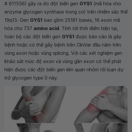
# 611556) gây ra do đột biến gen
GYS1
(mã hóa cho
enzyme glycogen synthase trong cơ) trên nhiễm sắc thể
19q13. Gen
GYS1
bao gồm 25181 bases, 16 exon mã
hóa cho 737
amino acid
. Tính tới thời điểm hiện tại,
toàn bộ các đột biến gen
GYS1
được báo cáo là gây
bệnh hoặc có thể gây bệnh trên ClinVar đều nằm trên
vùng exon hoặc vùng splicing. Với các xét nghiệm gen
khảo sát mức độ exon và vùng gần exon có thể phát
hiện được các đột biến gen liên quan nhóm rối loạn dự
trữ glycogen type 0 này.