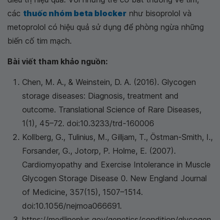
các
thuốc nhóm beta blocker
như bisoprolol và
metoprolol có hiệu quả sử dụng để phòng ngừa những
biến cố tim mạch.
Bài viết tham khảo nguồn:
Chen, M. A., & Weinstein, D. A. (2016). Glycogen
storage diseases: Diagnosis, treatment and
outcome. Translational Science of Rare Diseases,
1(1), 45–72. doi:10.3233/trd-160006
Kollberg, G., Tulinius, M., Gilljam, T., Östman-Smith, I.,
Forsander, G., Jotorp, P. Holme, E. (2007).
Cardiomyopathy and Exercise Intolerance in Muscle
Glycogen Storage Disease 0. New England Journal
of Medicine, 357(15), 1507–1514.
doi:10.1056/nejmoa066691.
https://medlineplus.gov/genetics/condition/glycogen