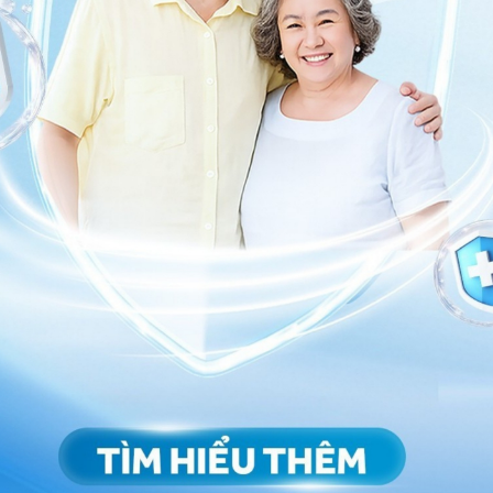
ó các vấn đề căng thẳng stress, lo âu mất ngủ,... hay