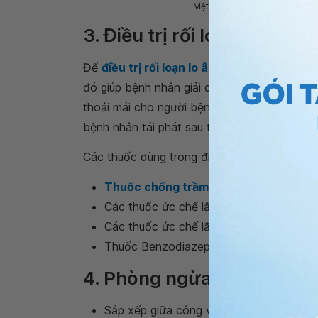
Mệt mỏi, bực dọc, kích thích,..
3. Điều trị rối loạn lo âu l
Để
điều trị rối loạn lo âu lan tỏa
cần kết hợp
đó giúp bệnh nhân giải quyết các lệch lạc về
thoải mái cho người bệnh. Thời gian điều tr
bệnh nhân tái phát sau tháng đầu ngưng điều
Các thuốc dùng trong điều trị
rối loạn lo âu
l
Thuốc chống trầm cảm 3 vòng
: nortrip
Các thuốc ức chế lấy vào lại serotonin ch
Các thuốc ức chế lấy vào lại serotonin v
Thuốc Benzodiazepin
4. Phòng ngừa rối loạn lo â
Sắp xếp giữa công việc, học tập, thư gi