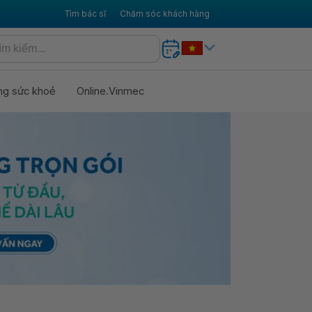
Tìm bác sĩ
Chăm sóc khách hàng
ng sức khoẻ
Online.Vinmec