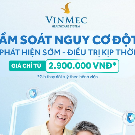
. là dấu hiệu biểu hiện của bệnh lý về tâm thần
an tỏa như thế nào?
 giữa điều trị bằng thuốc và phương pháp tâm lý, từ
 nhận thức nhằm cải thiện triệu chứng cơ thể, tạo sự
ị thường phải kéo dài từ 6-12 tháng. Có khoảng 25%
 trị, 50-60% bệnh nhân tái phát trong năm tiếp theo.
an tỏa gồm:
tyline, imipramine, amitriptyline
ọn lọc – SSRI: fluoxetine , paroxetin
à norepinephrin SNRI: Venlafaxin, duloxetine
u lan tỏa
ãn phù hợp và khoa;