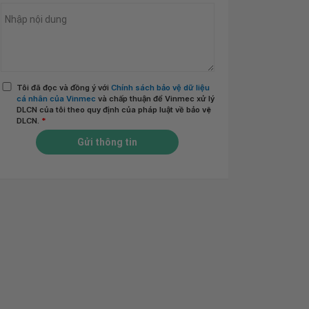
Tôi đã đọc và đồng ý với
Chính sách bảo vệ dữ liệu
cá nhân của Vinmec
và chấp thuận để Vinmec xử lý
DLCN của tôi theo quy định của pháp luật về bảo vệ
DLCN.
*
Gửi thông tin