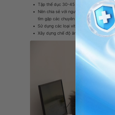
Tập thể dục 30-45 phút mỗi ngày;
Nên chia sẻ với người thân, bạn bè khi c
tìm gặp các chuyên gia tâm lý để trị liệu;
Sử dụng các loại vitamin, khoáng chất;
Xây dựng chế độ ăn uống khoa học.