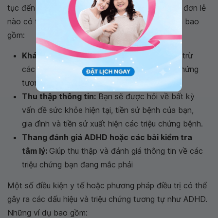
tục đến tuổi trưởng thành. Không có xét nghiệm đơn lẻ
nào có thể xác nhận chẩn đoán. Các chẩn đoán bao
gồm:
Khám thực thể:
Khám thực thể để giúp loại trừ
các nguyên nhân có thể khác có các triệu chứng
tương tự.
Thu thập thông tin:
Bạn sẽ được hỏi về bất kỳ
vấn đề sức khỏe hiện tại, tiền sử bệnh của bạn,
gia đình và tiền sử xuất hiện các triệu chứng bệnh.
Thang đánh giá ADHD hoặc các bài kiểm tra
tâm lý:
Giúp thu thập và đánh giá thông tin về các
triệu chứng bạn đang mắc phải
Một số điều kiện y tế hoặc phương pháp điều trị có thể
gây ra các dấu hiệu và triệu chứng tương tự như ADHD.
Những ví dụ bao gồm: