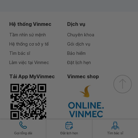
Hệ thống Vinmec
Dịch vụ
Tầm nhìn sứ mệnh
Chuyên khoa
Hệ thống cơ sở y tế
Gói dịch vụ
Tìm bác sĩ
Bảo hiểm
Làm việc tại Vinmec
Đặt lịch hẹn
Tải App MyVinmec
Vinmec shop
Theo dõi chúng tôi
Gọi tổng đài
Đặt lịch hẹn
Tìm bác sĩ