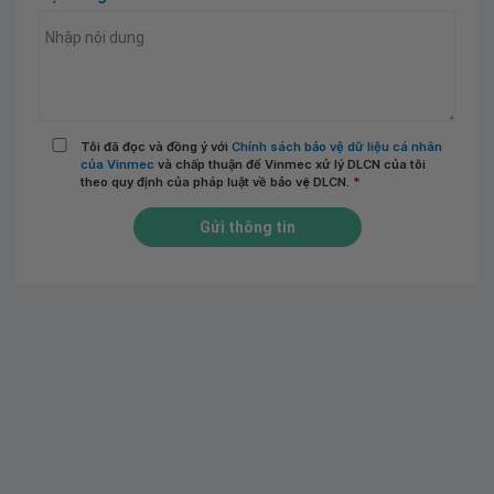
Tôi đã đọc và đồng ý với
Chính sách bảo vệ dữ liệu cá nhân
của Vinmec
và chấp thuận để Vinmec xử lý DLCN của tôi
theo quy định của pháp luật về bảo vệ DLCN.
*
Gửi thông tin