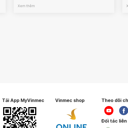
Xem thêm
Tải App MyVinmec
Vinmec shop
Theo dõi ch
Đối tác liên