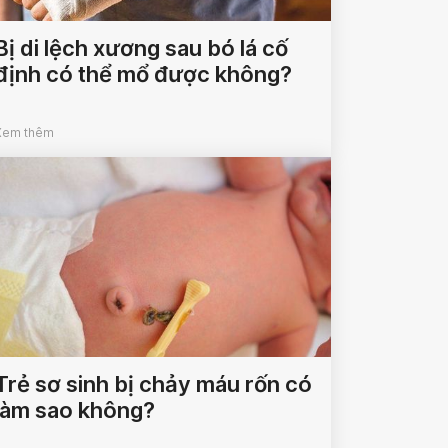
Bị di lệch xương sau bó lá cố
định có thể mổ được không?
Xem thêm
Trẻ sơ sinh bị chảy máu rốn có
làm sao không?