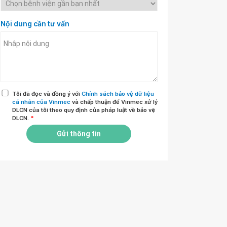
Nội dung cần tư vấn
Tôi đã đọc và đồng ý với
Chính sách bảo vệ dữ liệu
cá nhân của Vinmec
và chấp thuận để Vinmec xử lý
DLCN của tôi theo quy định của pháp luật về bảo vệ
DLCN.
*
Gửi thông tin