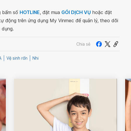
ng bấm số
HOTLINE
, đặt mua
GÓI DỊCH VỤ
hoặc đặt
 tự động trên ứng dụng My Vinmec để quản lý, theo dõi
g dụng.
Chia sẻ
A
Vệ sinh rốn
Nhi