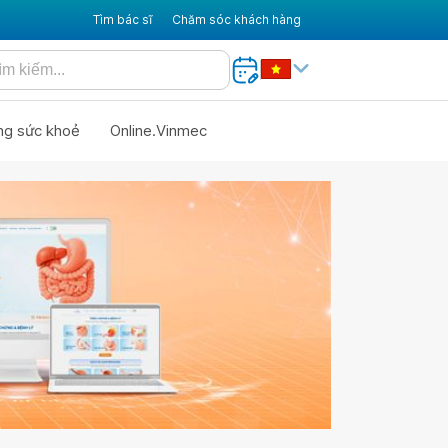
Tìm bác sĩ
Chăm sóc khách hàng
ng sức khoẻ
Online.Vinmec