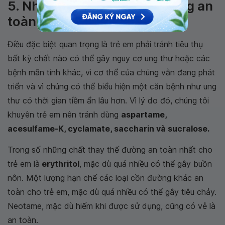
5. Những chất thay thế đường an
toàn nhất cho trẻ em là gì?
Điều đặc biệt quan trọng là trẻ em phải tránh tiêu thụ
bất kỳ chất nào có thể gây nguy cơ ung thư hoặc các
bệnh mãn tính khác, vì cơ thể của chúng vẫn đang phát
triển và vì chúng có thể biểu hiện một căn bệnh như ung
thư có thời gian tiềm ẩn lâu hơn. Vì lý do đó, chúng tôi
khuyên trẻ em nên tránh dùng
aspartame,
acesulfame-K, cyclamate, saccharin và sucralose.
Trong số những chất thay thế đường an toàn nhất cho
trẻ em là
erythritol
, mặc dù quá nhiều có thể gây buồn
nôn. Một lượng hạn chế các loại cồn đường khác an
toàn cho trẻ em, mặc dù quá nhiều có thể gây tiêu chảy.
Neotame, mặc dù hiếm khi được sử dụng, cũng có vẻ là
an toàn.