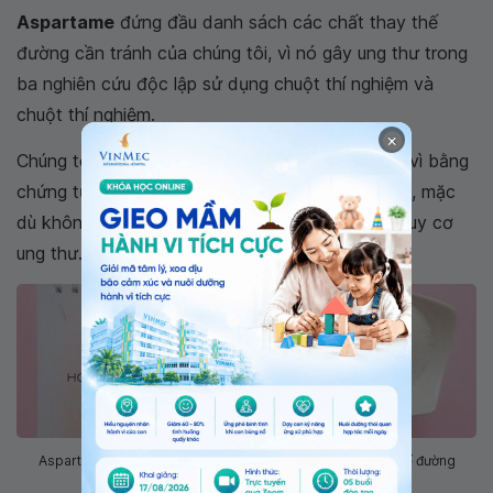
Aspartame
đứng đầu danh sách các chất thay thế
đường cần tránh của chúng tôi, vì nó gây ung thư trong
ba nghiên cứu độc lập sử dụng chuột thí nghiệm và
chuột thí nghiệm.
×
Chúng tôi cũng khuyên bạn nên tránh saccharin vì bằng
chứng từ các nghiên cứu trên người và động vật, mặc
dù không nhất quán, rằng nó có thể làm tăng nguy cơ
ung thư.
Aspartame là cái tên đứng đầu danh sách các chất thay thế đường