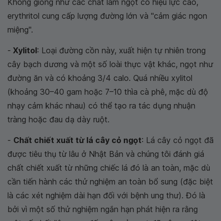
Không giống như các chất làm ngọt có hiệu lực cao,
erythritol cung cấp lượng đường lớn và "cảm giác ngon
miệng".
-
Xylitol
: Loại đường cồn này, xuất hiện tự nhiên trong
cây bạch dương và một số loài thực vật khác, ngọt như
đường ăn và có khoảng 3/4 calo. Quá nhiều xylitol
(khoảng 30–40 gam hoặc 7–10 thìa cà phê, mặc dù độ
nhạy cảm khác nhau) có thể tạo ra tác dụng nhuận
tràng hoặc đau dạ dày ruột.
-
Chất chiết xuất từ ​​lá cây cỏ ngọt
: Lá cây cỏ ngọt đã
được tiêu thụ từ lâu ở Nhật Bản và chúng tôi đánh giá
chất chiết xuất từ ​​những chiếc lá đó là an toàn, mặc dù
cần tiến hành các thử nghiệm an toàn bổ sung (đặc biệt
là các xét nghiệm dài hạn đối với bệnh ung thư). Đó là
bởi vì một số thử nghiệm ngắn hạn phát hiện ra rằng