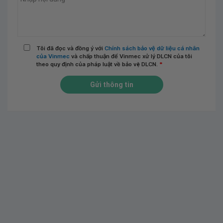
Tôi đã đọc và đồng ý với
Chính sách bảo vệ dữ liệu cá nhân
của Vinmec
và chấp thuận để Vinmec xử lý DLCN của tôi
theo quy định của pháp luật về bảo vệ DLCN.
*
Gửi thông tin