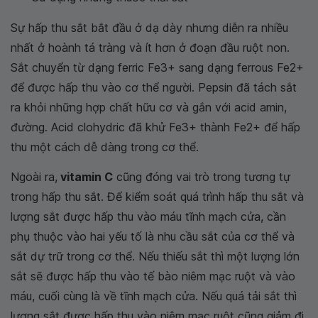
Sự hấp thu sắt bắt đầu ở dạ dày nhưng diễn ra nhiều
nhất ở hoành tá tràng và ít hơn ở đoạn đầu ruột non.
Sắt chuyển từ dạng ferric Fe3+ sang dạng ferrous Fe2+
để được hấp thu vào cơ thể người. Pepsin đã tách sắt
ra khỏi những hợp chất hữu cơ và gắn với acid amin,
đường. Acid clohydric đã khử Fe3+ thành Fe2+ để hấp
thu một cách dễ dàng trong cơ thể.
Ngoài ra,
vitamin C
cũng đóng vai trò trong tương tự
trong hấp thu sắt. Để kiểm soát quá trình hấp thu sắt và
lượng sắt được hấp thu vào máu tĩnh mạch cửa, cần
phụ thuộc vào hai yếu tố là nhu cầu sắt của cơ thể và
sắt dự trữ trong cơ thể. Nếu thiếu sắt thì một lượng lớn
sắt sẽ được hấp thu vào tế bào niêm mạc ruột và vào
máu, cuối cùng là về tĩnh mạch cửa. Nếu quá tải sắt thì
lượng sắt được hấp thu vào niêm mạc ruột cũng giảm đi.