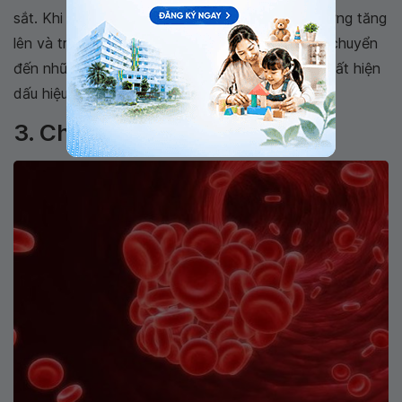
sắt. Khi quá tải sắt, lượng sắt có trong huyết tương tăng
lên và transferrin bão hòa, do đó sắt được vận chuyển
đến những nhu mô gan, tim, tuyến nội tiết làm xuất hiện
dấu hiệu ứ đọng sắt.
3. Chuyển hóa sắt