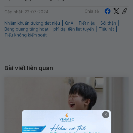
Chia sẻ
Cập nhật: 22-07-2024
Nhiễm khuẩn đường tiết niệu
QnA
Tiết niệu
Sỏi thận
Bàng quang tăng hoạt
phì đại tiền liệt tuyến
Tiểu rắt
Tiểu không kiểm soát
Bài viết liên quan
×