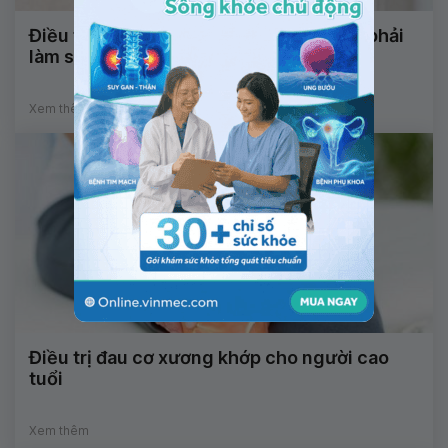
Điều trị tiểu rắt ở trẻ nhưng không khỏi phải
làm sao?
Xem thêm
Điều trị đau cơ xương khớp cho người cao
tuổi
Xem thêm