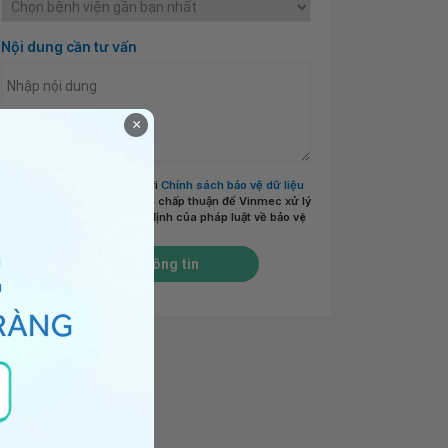
Nội dung cần tư vấn
×
Tôi đã đọc và đồng ý với
Chính sách bảo vệ dữ liệu
cá nhân của Vinmec
và chấp thuận để Vinmec xử lý
DLCN của tôi theo quy định của pháp luật về bảo vệ
DLCN.
*
Gửi thông tin