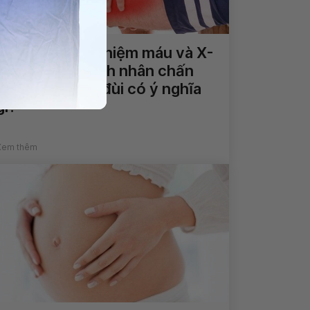
Chỉ định xét nghiệm máu và X-
Quang trên bệnh nhân chấn
thương xương đùi có ý nghĩa
gì?
Xem thêm