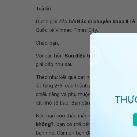
Trả lời
Được giải đáp bởi
Bác sĩ chuyên khoa II Lê 
Quốc tế Vinmec Times City.
Chào bạn,
Với câu hỏi
“Sau điều trị viêm bàng quang 
giải đáp như sau:
Theo như kết quả xét nghiệm nước tiểu sau 
lát tầng 2-5, các thành phần khác trong nướ
chiếu riêng và phụ thuộc vào tuổi, giới, loại
rất nhỏ tế bào. Bạn cần đối chiếu với khoản
Nếu bạn còn thắc mắc về vấn đề
sau điều 
không?
, bạn có thể đến bệnh viện thuộc
Hệ
bạn nhé. Cảm ơn bạn đã tin tưởng và gửi câ