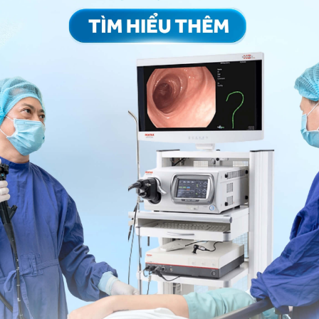
ng bấm số
HOTLINE
, đặt mua
GÓI DỊCH VỤ
hoặc đặt
 tự động trên ứng dụng My Vinmec để quản lý, theo dõi
g dụng.
Chia sẻ
 số tế bào lát tầng
Xét nghiệm
Viêm bàng quang