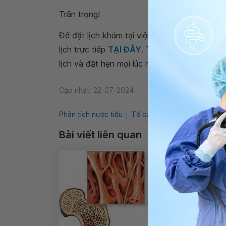
Trân trọng!
Để đặt lịch khám tại viện, Quý khách vui lò
lịch trực tiếp
TẠI ĐÂY
. Tải và đặt lịch khám
lịch và đặt hẹn mọi lúc mọi nơi ngay trên ứn
Cập nhật: 22-07-2024
Phân tích nước tiểu
Tế bào lát tầng
QnA
Chỉ
Bài viết liên quan