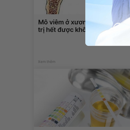
Mô viêm ở xương có thể điều
trị hết được không?
Xem thêm