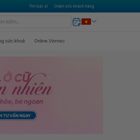
Tìm bác sĩ
Chăm sóc khách hàng
ng sức khoẻ
Online.Vinmec