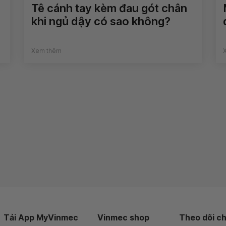
Tê cánh tay kèm đau gót chân
khi ngủ dậy có sao không?
Xem thêm
Tải App MyVinmec
Vinmec shop
Theo dõi ch