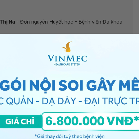
Thị Na -
Đơn nguyên Huyết học - Bệnh viện Đa khoa
có cần làm thêm xét nghiệm gì không?”,
bác sĩ xin
2 tuần của bạn có bạch cầu 0-2, hồng cầu 0-2, tế bào
c tiểu âm tính. Mỗi chỉ số xét nghiệm có khoảng tham
 thiết bị xét nghiệm. Kết quả của bạn chỉ còn một lượng
g tham chiếu nơi thực hiện xét nghiệm để rõ thêm nhé.
trị viêm bàng quang có cần làm thêm xét nghiệm gì
 thống Y tế Vinmec
để để kiểm tra và tư vấn thêm
u hỏi đến Vinmec. Chúc bạn có thật nhiều sức khỏe.