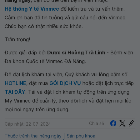
hàng ngày
, bạn có thể đến bệnh viện thuộc
Hệ thống Y tế Vinmec
để kiểm tra và tư vấn thêm.
Cảm ơn bạn đã tin tưởng và gửi câu hỏi đến Vinmec.
Chúc bạn có thật nhiều sức khỏe.
Trân trọng!
Được giải đáp bởi
Dược sĩ Hoàng Trà Linh -
Bệnh viện
Đa khoa Quốc tế Vinmec Đà Nẵng.
Để đặt lịch khám tại viện, Quý khách vui lòng bấm số
HOTLINE
, đặt mua
GÓI DỊCH VỤ
hoặc đặt lịch trực tiếp
TẠI ĐÂY
. Tải và đặt lịch khám tự động trên ứng dụng
My Vinmec để quản lý, theo dõi lịch và đặt hẹn mọi lúc
mọi nơi ngay trên ứng dụng.
Chia sẻ
Cập nhật: 22-07-2024
Thuốc tránh thai hàng ngày
Sản phụ khoa