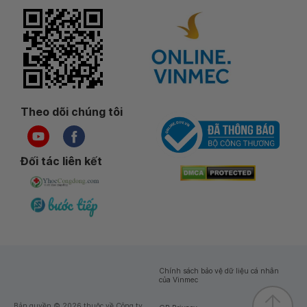
Theo dõi chúng tôi
Đối tác liên kết
Chính sách bảo vệ dữ liệu cá nhân
của Vinmec
Bản quyền © 2026 thuộc về Công ty