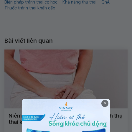
Biện pháp tránh thai cơ học
Khả năng thụ thai
QnA
Thuốc tránh thai khẩn cấp
Bài viết liên quan
×
Niêm mạc dày có ảnh hưởng tới quá trình thụ
thai không?