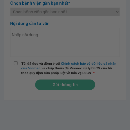
Chọn bệnh viện gần bạn nhất*
Nội dung cần tư vấn
Tôi đã đọc và đồng ý với
Chính sách bảo vệ dữ liệu cá nhân
của Vinmec
và chấp thuận để Vinmec xử lý DLCN của tôi
theo quy định của pháp luật về bảo vệ DLCN.
*
Gửi thông tin