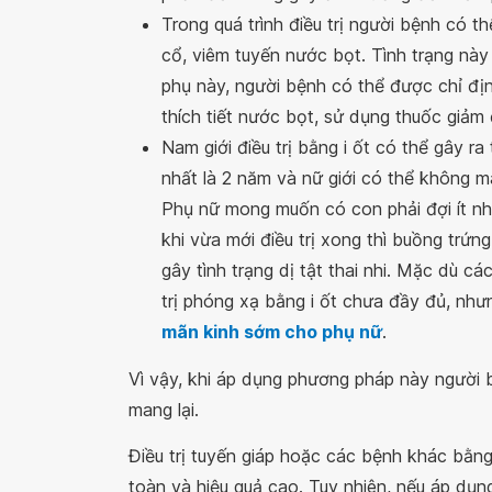
Trong quá trình điều trị người bệnh có
cổ, viêm tuyến nước bọt. Tình trạng này
phụ này, người bệnh có thể được chỉ đ
thích tiết nước bọt, sử dụng thuốc giảm 
Nam giới điều trị bằng i ốt có thể gây ra 
nhất là 2 năm và nữ giới có thể không m
Phụ nữ mong muốn có con phải đợi ít nhất 
khi vừa mới điều trị xong thì buồng trứ
gây tình trạng dị tật thai nhi. Mặc dù 
trị phóng xạ bằng i ốt chưa đầy đủ, nhưn
mãn kinh sớm cho phụ nữ
.
Vì vậy, khi áp dụng phương pháp này người b
mang lại.
Điều trị tuyến giáp hoặc các bệnh khác bằng
toàn và hiệu quả cao. Tuy nhiên, nếu áp dụng