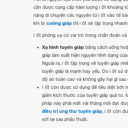
cần được cung cấp hàm lượng i ốt khoảng t
năng di chuyển các nguyên tử i ốt vào tế bà
khi bị
cường giáp
thì i ốt sẽ tập trung nhanh
I ốt phóng xạ có vai trò trong chẩn đoán và 
Xạ hình tuyến giáp
bằng cách uống hoặc
giáp làm xuất hiện nguyên hình dạng của 
Ngoài ra, i ốt tập trung về tuyến giáp 
tuyến giáp là mạnh hay yếu. Do i ốt sử d
độ an toàn cao và không gây hại gì sau qu
I ốt còn được sử dụng để tiêu diệt bớt
giảm kích thước của tuyến giáp quá to. 
pháp này phải mất vài tháng mới đạt đượ
điều trị ung thư tuyến giáp
, i ốt còn đ
sót lại sau phẫu thuật.