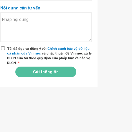
Nội dung cần tư vấn
Tôi đã đọc và đồng ý với
Chính sách bảo vệ dữ liệu
cá nhân của Vinmec
và chấp thuận để Vinmec xử lý
DLCN của tôi theo quy định của pháp luật về bảo vệ
DLCN.
*
Gửi thông tin