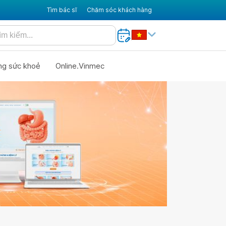
Tìm bác sĩ
Chăm sóc khách hàng
ng sức khoẻ
Online.Vinmec