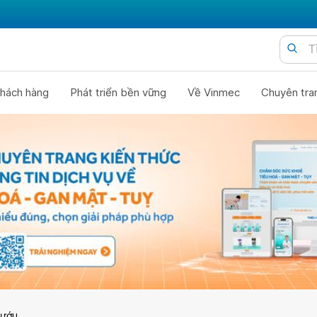
hách hàng
Phát triển bền vững
Về Vinmec
Chuyên tra
bướu