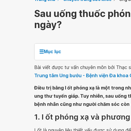
Sau uống thuốc phóng
ngày?
☰
Mục lục
Bài viết được tư vấn chuyên môn bởi Thạc s
Trung tâm Ung bướu - Bệnh viện Đa khoa 
Điều trị bằng I ốt phóng xạ là một trong
ung thư tuyến giáp. Tuy nhiên, sau uống 
bệnh nhân cũng như người chăm sóc còn h
1. I ốt phóng xạ và phương
I ốt là nguyên liệu thiết yếu được sử dụng 