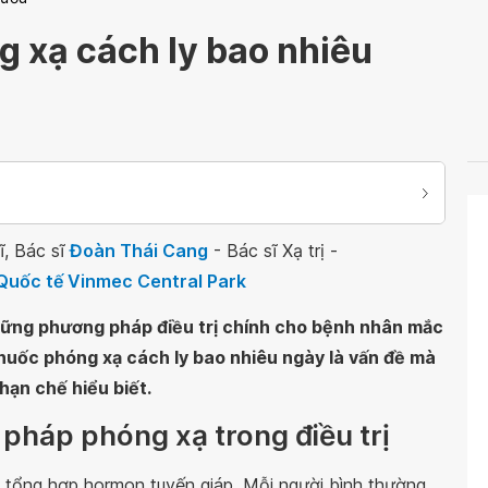
 xạ cách ly bao nhiêu
ĩ, Bác sĩ
Đoàn Thái Cang
- Bác sĩ Xạ trị -
Quốc tế Vinmec Central Park
 những phương pháp điều trị chính cho bệnh nhân mắc
thuốc phóng xạ cách ly bao nhiêu ngày là vấn đề mà
ạn chế hiểu biết.
 pháp phóng xạ trong điều trị
để tổng hợp hormon tuyến giáp. Mỗi người bình thường