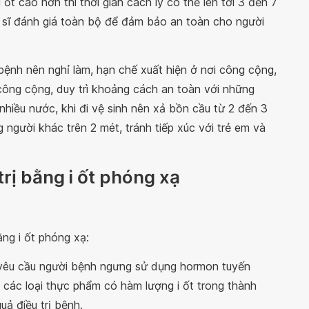
 ốt cao hơn thì thời gian cách ly có thể lên tới 3 đến 7
 sĩ đánh giá toàn bộ để đảm bảo an toàn cho người
i bệnh nên nghỉ làm, hạn chế xuất hiện ở nơi công cộng,
ông cộng, duy trì khoảng cách an toàn với những
hiều nước, khi đi vệ sinh nên xả bồn cầu từ 2 đến 3
 người khác trên 2 mét, tránh tiếp xúc với trẻ em và
trị bằng i ốt phóng xạ
ằng i ốt phóng xạ:
 sẽ yêu cầu người bệnh ngưng sử dụng hormon tuyến
 các loại thực phẩm có hàm lượng i ốt trong thành
ả điều trị bệnh.