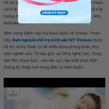
hỗ trợ sinh sản cho hơn 1000 cặp vợ chồng hiếm muộn
với tỉ lệ có thai lâm sàng luôn đạt trên 40%. Đây là tỉ lệ
tương đương với các quốc gia phát triển như Mỹ, Anh,
Australia...
Nằm trong Bệnh viện Đa khoa Quốc tế Vinmec Times
City,
Đơn nguyên Hỗ trợ sinh sản IVF Vinmec
được
hỗ trợ về kỹ thuật từ rất nhiều khoa phòng khác như
Viện nghiên cứu Tế bào gốc và Công nghệ Gen, Trung
tâm Nhi, Khoa Sản... nên liên tục cập nhật phát triển
những kỹ thuật mới trong điều trị hiếm muộn.