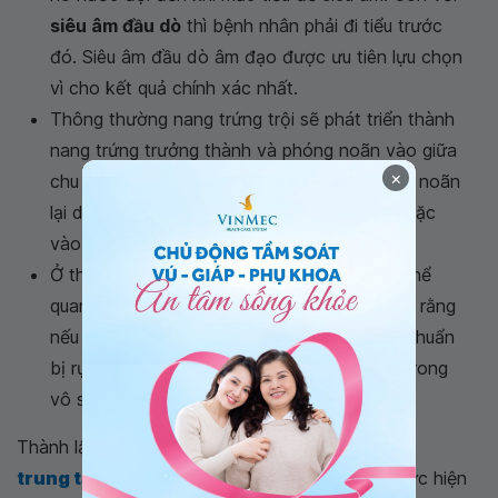
siêu âm đầu dò
thì bệnh nhân phải đi tiểu trước
đó. Siêu âm đầu dò âm đạo được ưu tiên lựu chọn
vì cho kết quả chính xác nhất.
Thông thường nang trứng trội sẽ phát triển thành
nang trứng trưởng thành và phóng noãn vào giữa
×
chu kỳ kinh. Nhưng có trường hợp sự phóng noãn
lại diễn ra muộn hơn vào cuối chu kỳ kinh hoặc
vào đầu chu kỳ kinh tiếp theo.
Ở thời điểm trứng chuẩn bị phóng noãn có thể
quan sát thấy “gờ trứng”, một số tác giả cho rằng
nếu không thấy gờ trứng ở thời điểm trứng chuẩn
bị rụng thì có thể là một yếu tố quan trọng trong
vô sinh.
Thành lập tháng 11.2014,
trung tâm hỗ trợ sinh sản IVF Vinmec
đã thực hiện