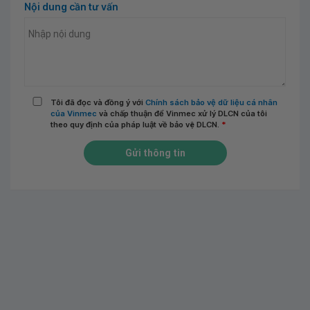
Nội dung cần tư vấn
Tôi đã đọc và đồng ý với
Chính sách bảo vệ dữ liệu cá nhân
của Vinmec
và chấp thuận để Vinmec xử lý DLCN của tôi
theo quy định của pháp luật về bảo vệ DLCN.
*
Gửi thông tin