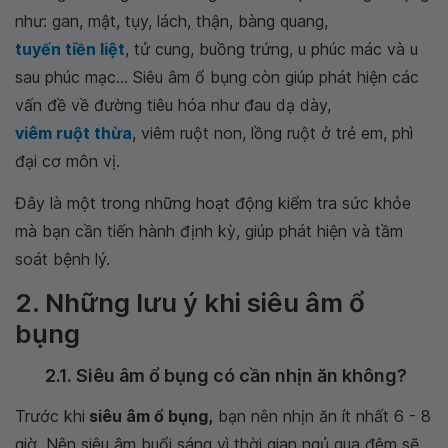
như: gan, mật, tụy, lách, thận, bàng quang,
tuyến tiền liệt
, tử cung, buồng trứng, u phúc mác và u
sau phúc mạc... Siêu âm ổ bụng còn giúp phát hiện các
vấn đề về đường tiêu hóa như đau dạ dày,
viêm ruột thừa
, viêm ruột non, lồng ruột ở trẻ em, phì
đại cơ môn vị.
Đây là một trong những hoạt động kiểm tra sức khỏe
mà bạn cần tiến hành định kỳ, giúp phát hiện và tầm
soát bệnh lý.
2. Những lưu ý khi siêu âm ổ
bụng
2.1. Siêu âm ổ bụng có cần nhịn ăn không?
Trước khi
siêu âm ổ bụng,
bạn nên nhịn ăn ít nhất 6 - 8
giờ. Nên siêu âm buổi sáng vì thời gian ngủ qua đêm sẽ