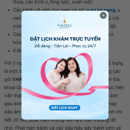
thừa, các khối u, lồng ruột, xoắn ruột.
Các bệnh về sinh dục nam và nữ:
u xơ tử cung
, u
×
nang buồng trứng, ung thư buồng trứng, ứ mủ vòi
trứng, viêm tiền liệt tuyến, ung thư tuyến tiền liệt.
Các bệnh lý sau phúc mạc: u sau phúc mạc, xơ
hóa sau phúc mạc.
Kiểm tra dịch ổ bụng, khoang màng phổi...
Với ý nghĩa vô cùng quan trọng kể trên, siêu âm ổ bụng
là một trong những kiểm tra không thể thiếu trong các
gói K
HÁM SỨC KHỎE TỔNG QUÁT
tại Bệnh viện Đa
khoa Quốc tế Vinmec. Quá trình siêu âm được thực hiện
cẩn thận bởi các bác sĩ siêu âm
,
chẩn đoán hình ảnh
giàu kinh nghiệm, có chuyên môn cao, hệ thống máy
siêu âm hiện đại, công nghệ cao, cung cấp hình ảnh chi
tiết, rõ nét, phát hiện những hình ảnh bất thường rất
nhỏ. Phát hiện bệnh và các dấu hiệu gây bệnh sớm sẽ