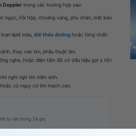
m Doppler
trong các trường hợp sau:
ức ngực, hồi hộp, choáng váng, phù chân, mệt kéo
i loạn lipid máu,
đái tháo đường
hoặc từng chẩn
ành, thay van tim, phẫu thuật tim.
ống nghe, hoặc điện tâm đồ có dấu hiệu gợi ý tổn
nhi nghi ngờ tim bẩm sinh.
i hoặc có nguy cơ tim mạch cao.
 hệ tư vấn trong 24 giờ.
Số điện thoại
*