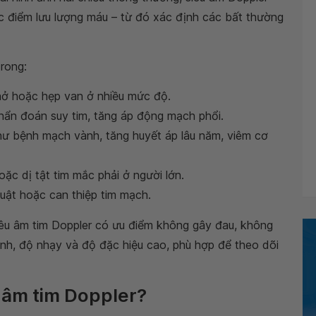
c điểm lưu lượng máu – từ đó xác định các bất thường
trong:
hở hoặc hẹp van ở nhiều mức độ.
hẩn đoán suy tim, tăng áp động mạch phổi.
ư bệnh mạch vành, tăng huyết áp lâu năm, viêm cơ
ặc dị tật tim mắc phải ở người lớn.
huật hoặc can thiệp tim mạch.
iêu âm tim Doppler có ưu điểm không gây đau, không
anh, độ nhạy và độ đặc hiệu cao, phù hợp để theo dõi
u âm tim Doppler?