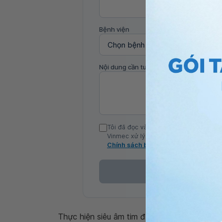
Bệnh viện
Nội dung cần tư vấn
Tôi đã đọc và đồng ý với Chính sách b
Vinmec xử lý DLCN của tôi theo quy đị
Chính sách bảo mật
Thực hiện siêu âm tim định kỳ giúp phát hiện