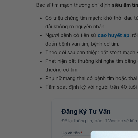
Bác sĩ tim mạch thường chỉ định
siêu âm ti
Có triệu chứng tim mạch: khó thở, đau t
dài không rõ nguyên nhân.
Người bệnh có tiền sử
cao huyết áp
, rố
đoán bệnh van tim, bệnh cơ tim.
Theo dõi sau can thiệp: đặt stent mạch v
Phát hiện bất thường khi nghe tim bằng 
thương cơ tim.
Phụ nữ mang thai có bệnh tim hoặc thai 
Tầm soát định kỳ với người trên 40 tuổ
Đăng Ký Tư Vấn
Để lại thông tin, bác sĩ Vinmec sẽ liên
Họ và tên
*