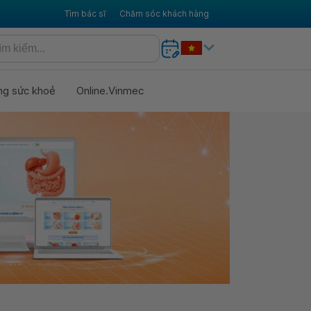
Tìm bác sĩ
Chăm sóc khách hàng
ng sức khoẻ
Online.Vinmec