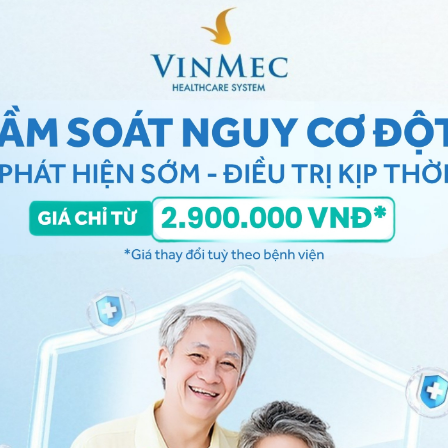
ảo vệ dữ liệu cá nhân của Vinmec và chấp thuận để
nh của pháp luật về bảo vệ DLCN.
Đăng Ký
 tổn thương sớm, theo dõi diễn tiến bệnh lý và điều