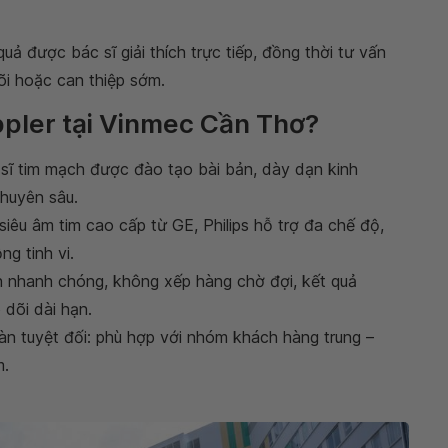
 quả được bác sĩ giải thích trực tiếp, đồng thời tư vấn
õi hoặc can thiệp sớm.
ppler tại Vinmec Cần Thơ?
c sĩ tim mạch được đào tạo bài bản, dày dạn kinh
chuyên sâu.
siêu âm tim cao cấp từ GE, Philips hỗ trợ đa chế độ,
g tinh vi.
ch nhanh chóng, không xếp hàng chờ đợi, kết quả
 dõi dài hạn.
oàn tuyệt đối: phù hợp với nhóm khách hàng trung –
m.