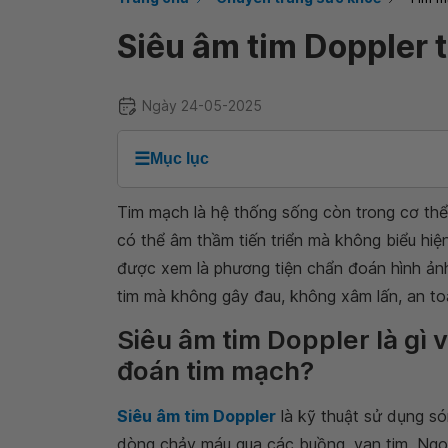
Siêu âm tim Doppler 
Ngày 24-05-2025
☰
Mục lục
Tim mạch là hệ thống sống còn trong cơ thể,
có thể âm thầm tiến triển mà không biểu hiện
được xem là phương tiện chẩn đoán hình ảnh
tim mà không gây đau, không xâm lấn, an toà
Siêu âm tim Doppler là gì v
đoán tim mạch?
Siêu âm tim Doppler
là kỹ thuật sử dụng só
dòng chảy máu qua các buồng, van tim. Ngoà