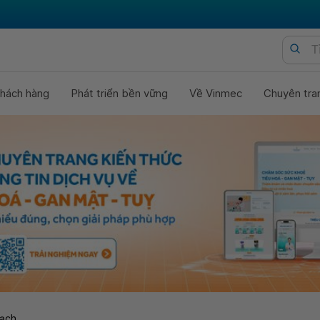
hách hàng
Phát triển bền vững
Về Vinmec
Chuyên tra
ạch