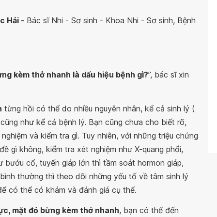
c Hải -
Bác sĩ Nhi - Sơ sinh - Khoa Nhi - Sơ sinh, Bệnh
ừng kèm thở nhanh là dấu hiệu bệnh gì?
”, bác sĩ xin
h
từng hồi có thể do nhiều nguyên nhân, kể cả sinh lý (
lý cũng như kể cả bệnh lý. Bạn cũng chưa cho biết rõ,
ghiệm và kiểm tra gì. Tuy nhiên, với những triệu chứng
đề gì không, kiểm tra xét nghiệm như X-quang phổi,
hư bướu cổ, tuyến giáp lớn thì tầm soát hormon giáp,
 bình thường thì theo dõi những yếu tố về tâm sinh lý
để có thể có khám và đánh giá cụ thể.
gực, mặt đỏ bừng kèm thở nhanh
, bạn có thể đến