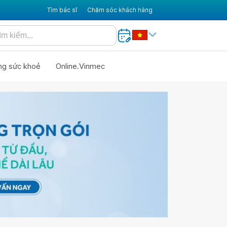
Tìm bác sĩ
Chăm sóc khách hàng
ng sức khoẻ
Online.Vinmec