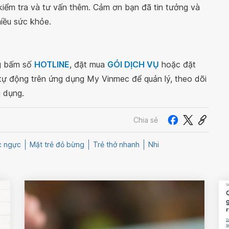
iểm tra và tư vấn thêm. Cảm ơn bạn đã tin tưởng và
iều sức khỏe.
ng bấm số
HOTLINE
, đặt mua
GÓI DỊCH VỤ
hoặc đặt
 tự động trên ứng dụng My Vinmec để quản lý, theo dõi
g dụng.
Chia sẻ
c ngực
Mặt trẻ đỏ bừng
Trẻ thở nhanh
Nhi