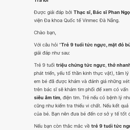
Trả lời
Được giải đáp bởi
Thạc sĩ, Bác sĩ Phan Ngọ
viện Đa khoa Quốc tế Vinmec Đà Nẵng.
Chào bạn,
Với câu hỏi “
Trẻ 9 tuổi tức ngực, mặt đỏ b
giải đáp như sau:
Trẻ 9 tuổi
triệu chứng tức ngực
,
thở nhan
phát triển, yếu tố thần kinh thực vật), tâm 
em bé đã được khám và đánh giá những xét n
trên bác sĩ sẽ khám tim phổi để xem có vấn 
siêu âm tim
, điện tim. Trẻ nếu có bệnh lý n
cũng như kiểm tra thiếu vi chất. Nếu kết quả
của bé. Bạn nên đưa bé đến cơ sở y tế tốt 
Nếu bạn còn thắc mắc về
trẻ 9 tuổi tức n