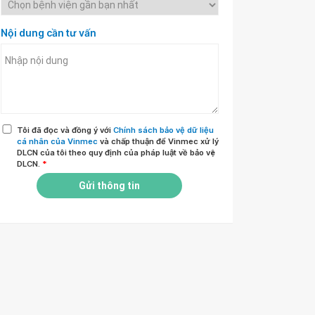
Nội dung cần tư vấn
Tôi đã đọc và đồng ý với
Chính sách bảo vệ dữ liệu
cá nhân của Vinmec
và chấp thuận để Vinmec xử lý
DLCN của tôi theo quy định của pháp luật về bảo vệ
DLCN.
*
Gửi thông tin