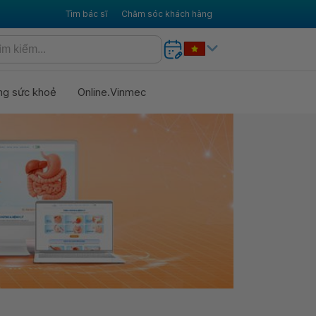
Tìm bác sĩ
Chăm sóc khách hàng
ng sức khoẻ
Online.Vinmec