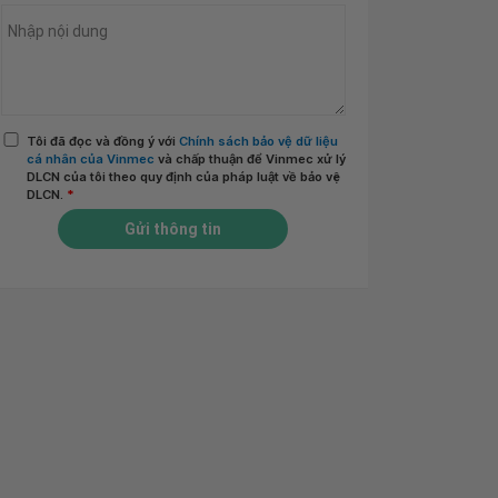
Tôi đã đọc và đồng ý với
Chính sách bảo vệ dữ liệu
cá nhân của Vinmec
và chấp thuận để Vinmec xử lý
DLCN của tôi theo quy định của pháp luật về bảo vệ
DLCN.
*
Gửi thông tin