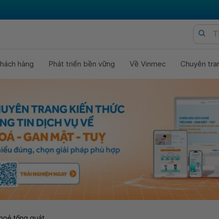
hách hàng
Phát triển bền vững
Về Vinmec
Chuyên tra
hoẻ tổng quát