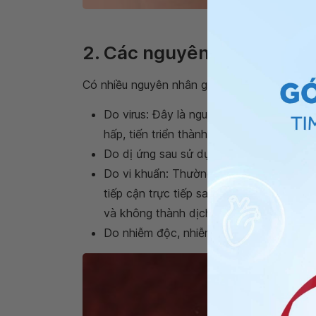
Vị trí viê
2. Các nguyên nhân gây v
Có nhiều nguyên nhân gây ra bệnh
viêm tuy
Do virus: Đây là nguyên nhân gây ra
bện
hấp, tiến triển thành dịch thường gặp ở lứ
Do dị ứng sau sử dụng 1 số loại thuốc đi
Do vi khuẩn: Thường gặp là loại Strept
tiếp cận trực tiếp sau các bệnh lý
nhiễm
và không thành dịch.
Do nhiễm độc, nhiễm nấm, nhiễm lao, các