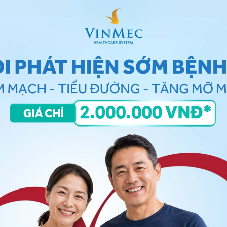
m tuyến nước bọt mang tai
iêm tuyến nước bọt mang tai
ến nước bọt mang tai
, trong đó chủ yếu là:
h quai bị
,
1 loại bệnh truyền nhiễm lây qua đường hô
a tuổi thanh, thiếu niên.
ều trị bệnh
ococcus và Staphylococcus...Lây truyền theo đường
 trùng
răng miệng.... bệnh chỉ gây tổn thương tại chỗ
 bệnh lý hệ thống...