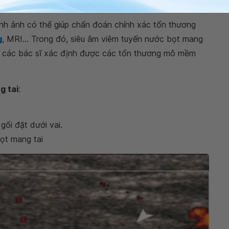
c bọt mang tai
ình ảnh có thể giúp chẩn đoán chính xác tổn thương
g
, MRI... Trong đó, siêu âm viêm tuyến nước bọt mang
úp các bác sĩ xác định được các tổn thương mô mềm
g tai
:
ối đặt dưới vai.
ọt mang tai