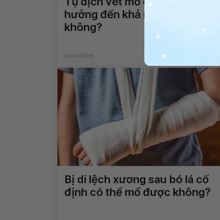
Tụ dịch vết mổ đẻ cũ có ảnh
hưởng đến khả năng thụ thai
không?
Xem thêm
Bị di lệch xương sau bó lá cố
định có thể mổ được không?