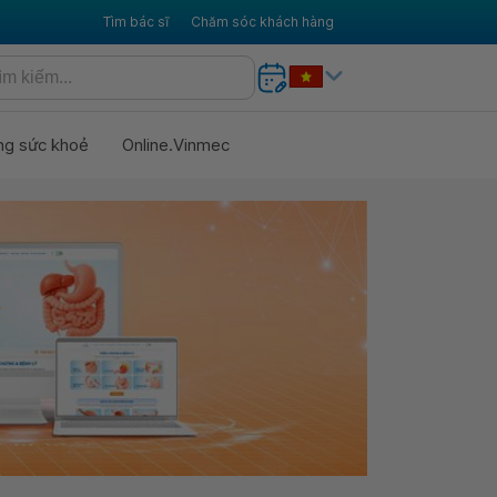
Tìm bác sĩ
Chăm sóc khách hàng
ng sức khoẻ
Online.Vinmec