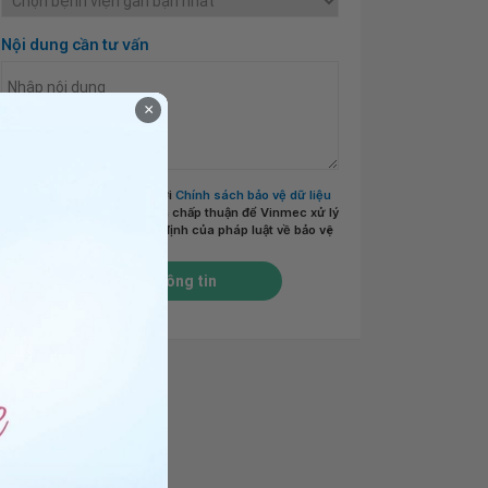
Nội dung cần tư vấn
×
Tôi đã đọc và đồng ý với
Chính sách bảo vệ dữ liệu
cá nhân của Vinmec
và chấp thuận để Vinmec xử lý
DLCN của tôi theo quy định của pháp luật về bảo vệ
DLCN.
*
Gửi thông tin