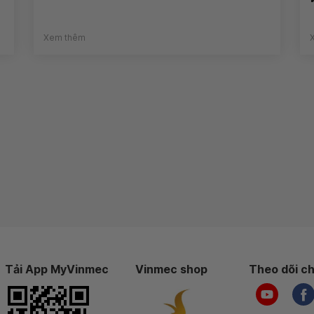
Xem thêm
Tải App MyVinmec
Vinmec shop
Theo dõi ch