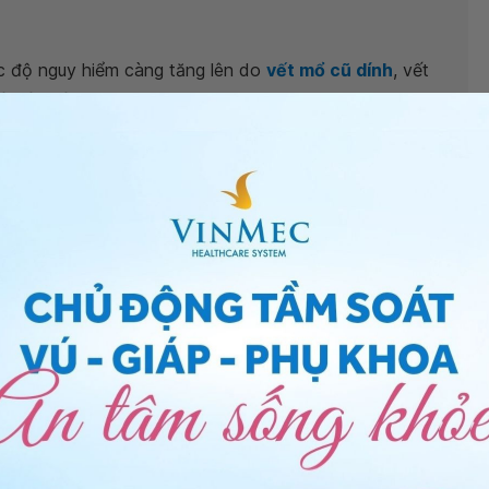
ức độ nguy hiểm càng tăng lên do
vết mổ cũ dính
, vết
u lần cần thăm khám thai theo lịch định kỳ, đặc biệt
 trạng vết mổ và có hướng xử trí thích hợp, kịp thời.
Vinmec. Trân trọng.
hoa - Khoa Sản Phụ Khoa - Bệnh viện Đa khoa Quốc
ng bấm số
HOTLINE
, đặt mua
GÓI DỊCH VỤ
hoặc đặt
 tự động trên ứng dụng My Vinmec để quản lý, theo dõi
g dụng.
Chia sẻ
hỗ trợ sinh sản
Sinh mổ