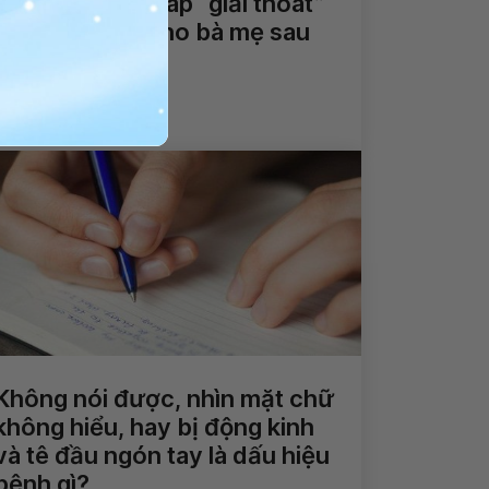
Các phương pháp “giải thoát”
cơn đau lưng cho bà mẹ sau
sinh
Xem thêm
Không nói được, nhìn mặt chữ
không hiểu, hay bị động kinh
và tê đầu ngón tay là dấu hiệu
bệnh gì?