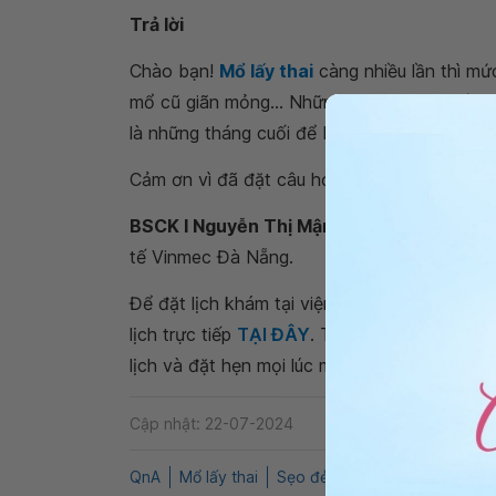
Trả lời
Chào bạn!
Mổ lấy thai
càng nhiều lần thì m
mổ cũ giãn mỏng... Những trường hợp mổ nhiề
là những tháng cuối để Bác sĩ nhận định tình
Cảm ơn vì đã đặt câu hỏi tới Hệ thống Y tế 
BSCK I Nguyễn Thị Mận
- Bác sĩ Sản phụ k
tế Vinmec Đà Nẵng.
Để đặt lịch khám tại viện, Quý khách vui lò
lịch trực tiếp
TẠI ĐÂY
. Tải và đặt lịch khám
lịch và đặt hẹn mọi lúc mọi nơi ngay trên ứn
Cập nhật: 22-07-2024
QnA
Mổ lấy thai
Sẹo đẻ mổ
Sản phụ khoa và 