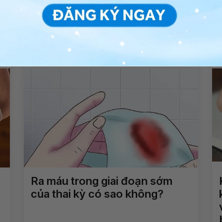
Tiền sản giật sau sinh có gây
nguy hiểm đến tính mạng
không?
Xem thêm
Ra máu trong giai đoạn sớm
của thai kỳ có sao không?