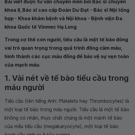
Bài viết được tư vấn chuyên môn bởi Bác sĩ chuyên
khoa II, Bác sĩ cao cấp Đoàn Dư Đạt - Bác sĩ Nội tổng
hợp - Khoa khám bệnh và Nội khoa - Bệnh viện Đa
khoa Quốc tế Vinmec Hạ Long
Trong cơ thể con người, tiểu cầu là một tế bào đóng
vai trò quan trọng trong quá trình đông cầm máu,
hình thành các cục máu đông để bảo vệ sự vẹn toàn
của mạch máu.
1. Vài nét về tế bào tiểu cầu trong
máu người
Tiểu cầu (tên tiếng Anh: Platelets hay Thrombocytes) là
một loại tế bào trong máu người. Tiểu cầu là một tế bào
không có nhân, thực chất chúng là một mảnh tế bào
của mẫu tiểu cầu (megakaryocyte), một loại tế bào
bạch cầu sinh ra ở tủy xương.