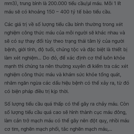
mm3), trung bình là 200.000 tiểu cầu/μl máu. Mỗi 1 lít
máu sẽ có khoảng 150 – 400 tỷ tế bào tiểu cầu.
Các giá trị về số lượng tiểu cầu bình thường trong xét
nghiệm công thức máu của mỗi người sẽ khác nhau và
sẽ có sự thay đổi tùy theo trạng thái tâm lý của người
bệnh, giới tính, độ tuổi, chủng tộc và đặc biệt là thiết bị
làm xét nghiệm... Do đó, để xác định cơ thể luôn khỏe
mạnh thì chúng ta nên thường xuyên đi kiểm tra các xét
nghiệm công thức máu và khám sức khỏe tổng quát,
nhằm ngăn ngừa các dấu hiệu bệnh có thể xảy ra, từ đó
có biện pháp điều trị kịp thời.
Số lượng tiểu cầu quá thấp có thể gây ra chảy máu. Còn
số lượng tiểu cầu quá cao sẽ hình thành cục máu đông,
làm cản trở mạch máu có thể gây nên đột quỵ, nhồi máu
cơ tim, nghẽn mạch phổi, tắc nghẽn mạch máu,...