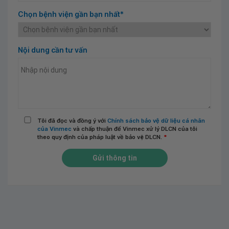
Chọn bệnh viện gần bạn nhất*
Nội dung cần tư vấn
Tôi đã đọc và đồng ý với
Chính sách bảo vệ dữ liệu cá nhân
của Vinmec
và chấp thuận để Vinmec xử lý DLCN của tôi
theo quy định của pháp luật về bảo vệ DLCN.
*
Gửi thông tin