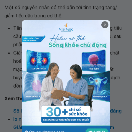
Một số nguyên nhân có thể dẫn tới tình trạng tăng/
giảm tiểu cầu trong cơ thể:
×
Tăng: rối loạn tăng sinh tuỷ xương, bệnh tăng tiểu
cầu vô căn, xơ hoá tuỷ xương, sau chảy máu, sau
phẫu thuật cắt bỏ lách, các bệnh viêm.
Giảm: ức chế hoặc thay thế tuỷ xương, các chất
hoá trị liệu, phì đại lách, đông máu trong lòng
mạch rải rác, các kháng thể tiểu cầu, ban xuất
huyết sau truyền máu, giảm tiểu cầu do miễn dịch
đồng loại ở trẻ sơ sinh...
Xem thêm:
Số lượng tiểu cầu là 465000 sức khỏe có đáng
lo ngại không?
Giảm tiểu cầu vô căn khi mang thai phải làm