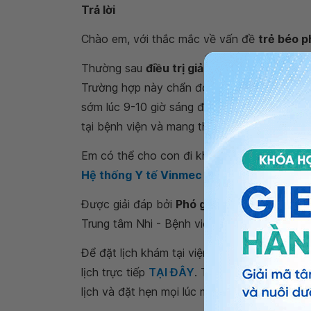
Trả lời
Chào em, với thắc mắc về vấn đề
trẻ béo ph
Thường sau
điều trị giảm tiểu cầu
bằng thuố
Trường hợp này chẩn đoán Cushing do dùng
sớm lúc 9-10 giờ sáng để cần can thiệp hay
tại bệnh viện và mang theo các xét nghiệm 
Em có thể cho con đi khám tại các cơ sở Y 
Hệ thống Y tế Vinmec
trên toàn quốc nhé. 
Được giải đáp bởi
Phó giáo sư, Tiến sĩ, Bá
Trung tâm Nhi - Bệnh viện Đa khoa Quốc tế 
Để đặt lịch khám tại viện, Quý khách vui lò
lịch trực tiếp
TẠI ĐÂY
. Tải và đặt lịch khám
lịch và đặt hẹn mọi lúc mọi nơi ngay trên ứn