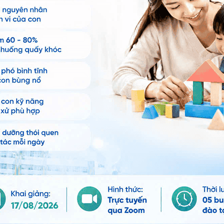
Chia sẻ
béo phì do điều trị giảm tiểu cầu
Trẻ béo phì
Nhi