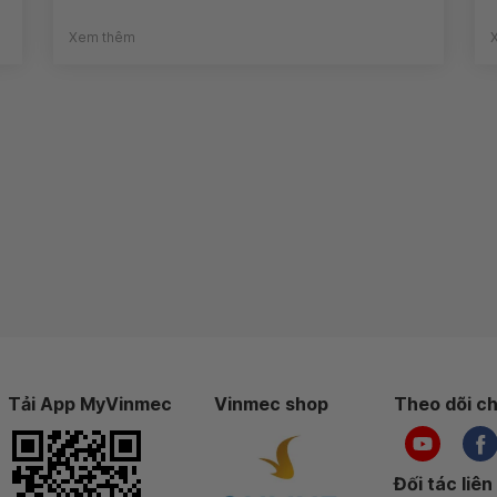
Xem thêm
Tải App MyVinmec
Vinmec shop
Theo dõi ch
Đối tác liên