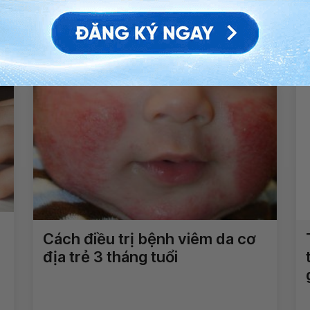
Qua tuổi dậy thì có cao lên
được không?
Xem thêm
Cách điều trị bệnh viêm da cơ
địa trẻ 3 tháng tuổi