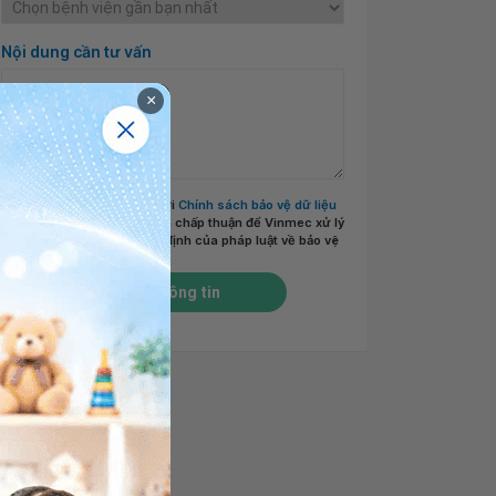
Nội dung cần tư vấn
×
Tôi đã đọc và đồng ý với
Chính sách bảo vệ dữ liệu
cá nhân của Vinmec
và chấp thuận để Vinmec xử lý
DLCN của tôi theo quy định của pháp luật về bảo vệ
DLCN.
*
Gửi thông tin