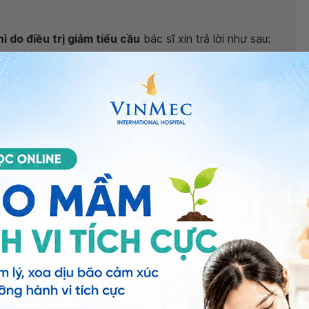
ì do điều trị giảm tiểu cầu
bác sĩ xin trả lời như sau:
c có chứa Corticoid trẻ có dấu hiệu béo và lông rậm.
 thuốc, bé cần
định lượng nồng độ Cortisol máu
sáng
 tuyến thượng thận tự phục hồi. Em cho bé đến khám
đã làm trước đó.
tế uy tín tại các bệnh viện/phòng khám thuộc
Cảm ơn bạn đã tin tưởng và chia sẻ lo lắng với Vinmec.
c sĩ Nguyễn Thị Hoàn
- Trưởng Khoa Ngoại trú Nhi -
Vinmec Times City.
ng bấm số
HOTLINE
, đặt mua
GÓI DỊCH VỤ
hoặc đặt
 tự động trên ứng dụng My Vinmec để quản lý, theo dõi
g dụng.