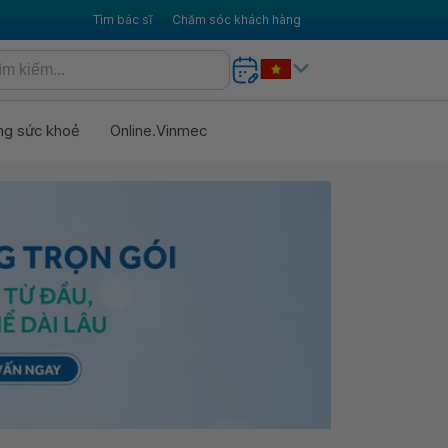
Tìm bác sĩ
Chăm sóc khách hàng
ng sức khoẻ
Online.Vinmec