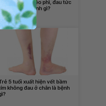
Trẻ 10 tuổi bị béo phì, đau tức
giữa ngực là bệnh gì?
Xem thêm
Trẻ 5 tuổi xuất hiện vết bầm
tím không đau ở chân là bệnh
gì?