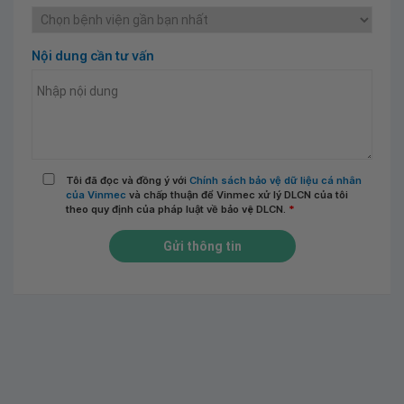
Nội dung cần tư vấn
Tôi đã đọc và đồng ý với
Chính sách bảo vệ dữ liệu cá nhân
của Vinmec
và chấp thuận để Vinmec xử lý DLCN của tôi
theo quy định của pháp luật về bảo vệ DLCN.
*
Gửi thông tin