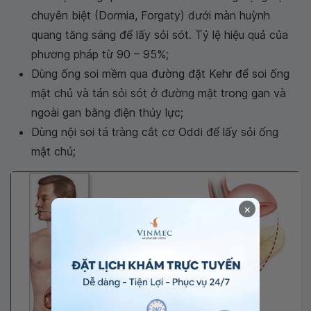
chuyên biệt (Dormia, Forgaty) dưới màn huỳnh
quang tăng sáng để lấy sỏi sót. Tỷ lệ hiệu quả của
phương pháp từ 90 – 95%;
Dùng ống soi mềm qua đường đặt Kehr để soi ống
mật chủ và tán sỏi sót ở đường mật trong gan và
ngoài gan bằng điện thủy lực;
Dùng nội soi tá tràng cắt cơ Oddi để lấy sỏi ống
mật chủ;
×