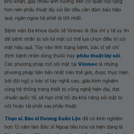
khó khăn, gây nhiều ảnh hưởng đến cơ quan nội tạng
hơn nên phẫu thuật lấy sỏi lần đầu cần đảm bảo hiệu
quả, ngăn ngừa tái phát là tốt nhất.
Bệnh viện Đa khoa Quốc tế Vinmec là địa chỉ y tế uy tín
để bệnh nhân bị sỏi túi mật có thể lựa chọn điều trị sỏi
mật hiệu quả. Tùy vào tình trạng bệnh, bác sĩ sẽ chỉ
định bệnh nhân dùng thuốc hay
phẫu thuật lấy sỏi
.
Các phương pháp mổ sỏi mật tại
Vinmec
là những
phương pháp tiên tiến nhất trên thế giới, được thực hiện
bởi đội ngũ y bác sĩ tay nghề cao, giàu kinh nghiệm
cùng hệ thống trang thiết bị công nghệ hiện đại, đạt
chuẩn quốc tế, sẽ hạn chế tối đa khả năng sỏi mật bị
sót hoặc tái phát sau phẫu thuật.
Thạc sĩ. Bác sĩ Dương Xuân Lộc
đã có kinh nghiệm
hơn 12 năm làm Bác sĩ Ngoại tiêu hóa và hiện đang là