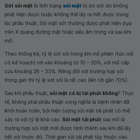
Sót sỏi mật
là tình trạng
sỏi mật
bị bỏ sót do không
phát hiện được hoặc không thể lấy ra hết được trong
lúc phẫu thuật. Sỏi mật sót thường được phát hiện dựa
trên X quang đường mật hoặc siêu âm trong và sau khi
mổ.
Theo thống kê, tỷ lệ sót sỏi trong khi mổ phiên (tức mổ
có kế hoạch) rơi vào khoảng từ 10 – 20%, với mổ cấp
cứu khoảng 28 – 33%. Riêng đối với trường hợp sỏi
trong gan thì tỷ lệ sót sỏi là rất cao (lên tới gần 70%).
Sau khi phẫu thuật,
sỏi mật có bị tái phát không
? Thực
tế, không phải phẫu thuật xong nghĩa là bệnh nhân đã
khỏi hoàn toàn, bởi hiện tượng sỏi mật tái phát có thể
xảy ra với tỷ lệ khá cao.
Sỏi mật tái phát
sau mổ là
trường hợp sỏi mật mới được hình thành sau khi đã lấy
hết sỏi trước đó. Thời gian sỏi tái phát tùy thuộc vào