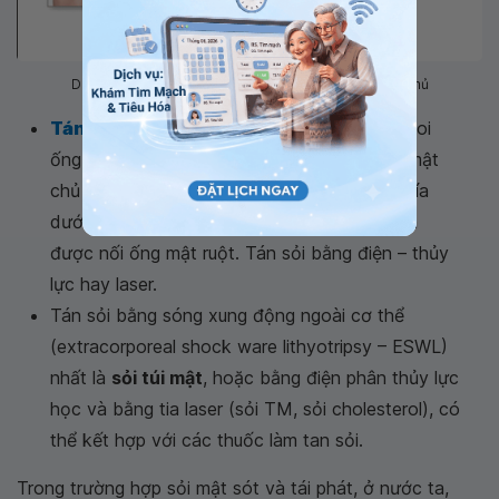
Dùng nội soi tá tràng cắt cơ Oddi để lấy sỏi ống mật chủ
Tán sỏi qua da
xuyên gan có sử dụng nội soi
ống mềm, nhất là với sỏi trong gan mà ống mật
chủ không giãn hoặc chít hẹp đường mật phía
dưới, bệnh nhân đã
mổ sỏi mật
nhiều lần, đã
được nối ống mật ruột. Tán sỏi bằng điện – thủy
lực hay laser.
Tán sỏi bằng sóng xung động ngoài cơ thể
(extracorporeal shock ware lithyotripsy – ESWL)
nhất là
sỏi túi mật
, hoặc bằng điện phân thủy lực
học và bằng tia laser (sỏi TM, sỏi cholesterol), có
thể kết hợp với các thuốc làm tan sỏi.
Trong trường hợp sỏi mật sót và tái phát, ở nước ta,