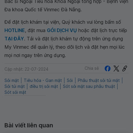
Bác sĩ Ngoại Tiêu hóa Khoa Ngoại tổng hợp - Bệnh viện
Đa khoa Quốc tế Vinmec Đà Nẵng.
Để đặt lịch khám tại viện, Quý khách vui lòng bấm số
HOTLINE
, đặt mua
GÓI DỊCH VỤ
hoặc đặt lịch trực tiếp
TẠI ĐÂY
. Tải và đặt lịch khám tự động trên ứng dụng
My Vinmec để quản lý, theo dõi lịch và đặt hẹn mọi lúc
mọi nơi ngay trên ứng dụng.
Chia sẻ
Cập nhật: 22-07-2024
Sỏi mật
Tiêu hóa - Gan mật
Sỏi
Phẫu thuật sỏi túi mật
Sỏi túi mật
điều trị sỏi mật
Sót sỏi mật sau phẫu thuật
Sót sỏi mật
Bài viết liên quan