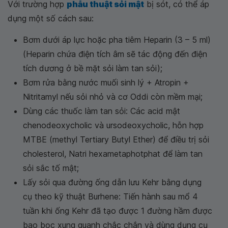
Với trường hợp
phẫu thuật sỏi mật
bị sót, có thể áp
dụng một số cách sau:
Bơm dưới áp lực hoặc pha tiêm Heparin (3 – 5 ml)
(Heparin chứa điện tích âm sẽ tác động đến điện
tích dương ở bề mặt sỏi làm tan sỏi);
Bơm rửa bằng nước muối sinh lý + Atropin +
Nitritamyl nếu sỏi nhỏ và cơ Oddi còn mềm mại;
Dùng các thuốc làm tan sỏi: Các acid mật
chenodeoxycholic và ursodeoxycholic, hỗn hợp
MTBE (methyl Tertiary Butyl Ether) để điều trị sỏi
cholesterol, Natri hexametaphotphat để làm tan
sỏi sắc tố mật;
Lấy sỏi qua đường ống dẫn lưu Kehr bằng dụng
cụ theo kỹ thuật Burhene: Tiến hành sau mổ 4
tuần khi ống Kehr đã tạo được 1 đường hầm được
bao bọc xung quanh chắc chắn và dùng dụng cụ