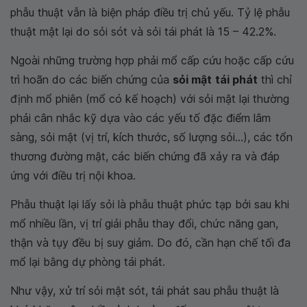
phẫu thuật vẫn là biện pháp điều trị chủ yếu. Tỷ lệ phẫu
thuật mật lại do sỏi sót và sỏi tái phát là 15 – 42.2%.
Ngoài những trường hợp phải mổ cấp cứu hoặc cấp cứu
trì hoãn do các biến chứng của
sỏi mật
tái phát
thì chỉ
định mổ phiên (mổ có kế hoạch) với sỏi mật lại thường
phải cân nhắc kỹ dựa vào các yếu tố đặc điểm lâm
sàng, sỏi mật (vị trí, kích thước, số lượng sỏi...), các tổn
thương đường mật, các biến chứng đã xảy ra và đáp
ứng với điều trị nội khoa.
Phẫu thuật lại lấy sỏi là phẫu thuật phức tạp bởi sau khi
mổ nhiều lần, vị trí giải phẫu thay đổi, chức năng gan,
thận và tụy đều bị suy giảm. Do đó, cần hạn chế tối đa
mổ lại bằng dự phòng tái phát.
Như vậy, xử trí sỏi mật sót, tái phát sau phẫu thuật là