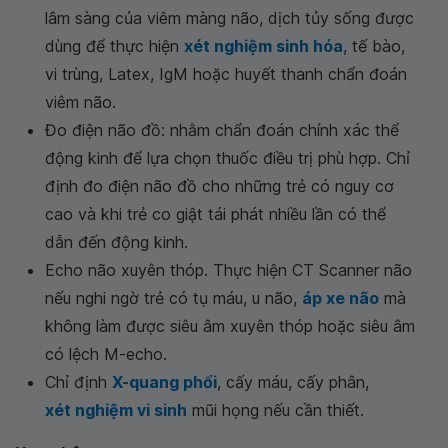
lâm sàng của viêm màng não, dịch tủy sống được
dùng để thực hiện
xét nghiệm sinh hóa
, tế bào,
vi trùng, Latex, IgM hoặc huyết thanh chẩn đoán
viêm não.
Đo điện não đồ: nhằm chẩn đoán chính xác thể
động kinh để lựa chọn thuốc điều trị phù hợp. Chỉ
định đo điện não đồ cho những trẻ có nguy cơ
cao và khi trẻ co giật tái phát nhiều lần có thể
dẫn đến động kinh.
Echo não xuyên thóp. Thực hiện CT Scanner não
nếu nghi ngờ trẻ có tụ máu, u não,
áp xe não
mà
không làm được siêu âm xuyên thóp hoặc siêu âm
có lệch M-echo.
Chỉ định
X-quang phổi
, cấy máu, cấy phân,
xét nghiệm vi sinh
mũi họng nếu cần thiết.