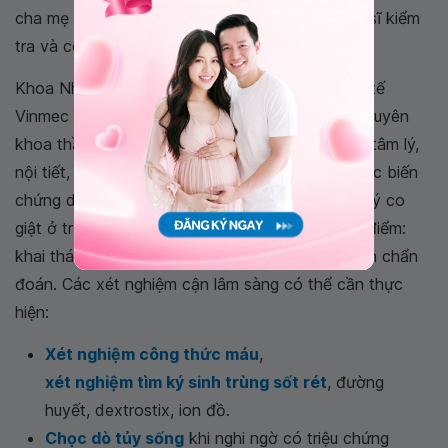
cha mẹ cần đưa bé đi khám ngay để được bác sĩ kiểm
tra và có phác đồ điều trị kịp thời.
Khoa Nhi/ cấp cứu tại bệnh viện Đa khoa Quốc tế
Vinmec có sự phối hợp đầy đủ với các bác sĩ chuyên
khoa thần kinh, tim mạch, tiêu hóa, dinh dưỡng, tâm lý,
nội tiết, gan mật giúp xử lý nhanh, kịp thời khi các biến
chứng do sốt cao xuất hiện. Trong quá trình xử lý co
giật ở trẻ, bác sĩ sẽ đặc biệt lưu ý đến các đặc điểm:
khai thác bệnh sử, thăm khám lâm sàng, tiếp cận chẩn
đoán. Các xét nghiệm cận lâm sàng có thể cần thực
hiện:
Xét nghiệm công thức máu
,
xét nghiệm tìm ký sinh trùng sốt rét
, đường
huyết, dextrostix, ion đồ.
Chọc dò tủy sống
khi nghi ngờ có triệu chứng