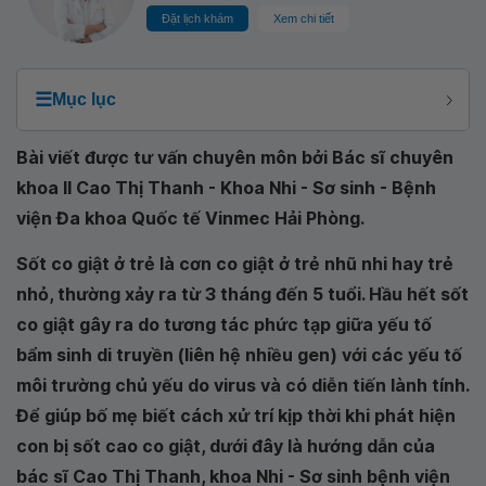
Đặt lịch khám
Xem chi tiết
☰
Mục lục
Bài viết được tư vấn chuyên môn bởi Bác sĩ chuyên
khoa II Cao Thị Thanh - Khoa Nhi - Sơ sinh - Bệnh
viện Đa khoa Quốc tế Vinmec Hải Phòng.
Sốt co giật ở trẻ là cơn co giật ở trẻ nhũ nhi hay trẻ
nhỏ, thường xảy ra từ 3 tháng đến 5 tuổi. Hầu hết sốt
co giật gây ra do tương tác phức tạp giữa yếu tố
bẩm sinh di truyền (liên hệ nhiều gen) với các yếu tố
môi trường chủ yếu do virus và có diễn tiến lành tính.
Để giúp bố mẹ biết cách xử trí kịp thời khi phát hiện
con bị sốt cao co giật, dưới đây là hướng dẫn của
bác sĩ Cao Thị Thanh, khoa Nhi - Sơ sinh bệnh viện