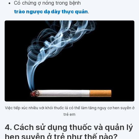
Có chứng ợ nóng trong bệnh
trào ngược dạ dày thực quản
.
Việc tiếp xúc nhiều với khói thuốc lá có thể làm tăng nguy cơ hen suyễn ở
trẻ em
4. Cách sử dụng thuốc và quản lý
hen suyễn ở trẻ như thế nào?