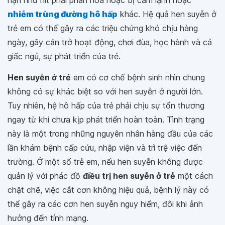
hạn như hít phải phấn hoa hoặc bị cảm lạnh hoặc
nhiễm trùng đường hô hấp
khác. Hệ quả hen suyễn ở
trẻ em có thể gây ra các triệu chứng khó chịu hàng
ngày, gây cản trở hoạt động, chơi đùa, học hành và cả
giấc ngủ, sự phát triển của trẻ.
Hen suyễn ở trẻ
em có cơ chế bệnh sinh nhìn chung
không có sự khác biệt so với hen suyễn ở người lớn.
Tuy nhiên, hệ hô hấp của trẻ phải chịu sự tổn thương
ngay từ khi chưa kịp phát triển hoàn toàn. Tình trạng
này là một trong những nguyên nhân hàng đầu của các
lần khám bệnh cấp cứu, nhập viện và trì trệ việc đến
trường. Ở một số trẻ em, nếu hen suyễn không được
quản lý với phác đồ
điều trị hen suyễn ở trẻ
một cách
chặt chẽ, việc cắt cơn không hiệu quả, bệnh lý này có
thể gây ra các cơn hen suyễn nguy hiểm, đôi khi ảnh
hưởng đến tính mạng.