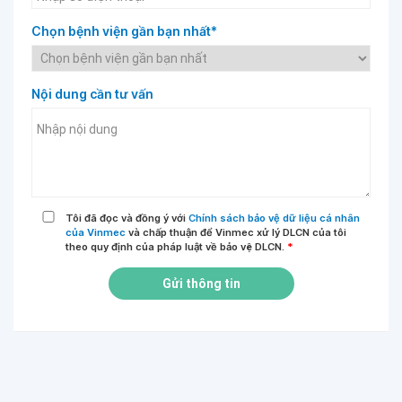
Chọn bệnh viện gần bạn nhất*
Nội dung cần tư vấn
Tôi đã đọc và đồng ý với
Chính sách bảo vệ dữ liệu cá nhân
của Vinmec
và chấp thuận để Vinmec xử lý DLCN của tôi
theo quy định của pháp luật về bảo vệ DLCN.
*
Gửi thông tin