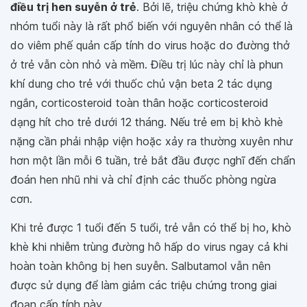
điều trị hen suyễn ở trẻ
. Bởi lẽ, triệu chứng khò khè ở
nhóm tuổi này là rất phổ biến với nguyên nhân có thể là
do viêm phế quản cấp tính do virus hoặc do đường thở
ở trẻ vẫn còn nhỏ và mềm. Điều trị lúc này chỉ là phun
khí dung cho trẻ với thuốc chủ vận beta 2 tác dụng
ngắn, corticosteroid toàn thân hoặc corticosteroid
dạng hít cho trẻ dưới 12 tháng. Nếu trẻ em bị khò khè
nặng cần phải nhập viện hoặc xảy ra thường xuyên như
hơn một lần mỗi 6 tuần, trẻ bắt đầu được nghĩ đến chẩn
đoán hen nhũ nhi và chỉ định các thuốc phòng ngừa
cơn.
Khi trẻ được 1 tuổi đến 5 tuổi, trẻ vẫn có thể bị ho, khò
khè khi nhiễm trùng đường hô hấp do virus ngay cả khi
hoàn toàn không bị hen suyễn. Salbutamol vẫn nên
được sử dụng để làm giảm các triệu chứng trong giai
đoạn cấp tính này.