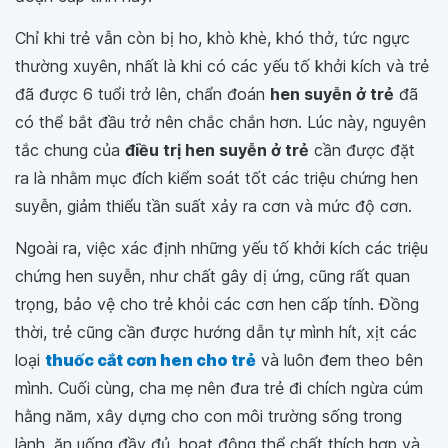
Chỉ khi trẻ vẫn còn bị ho, khò khè, khó thở, tức ngực
thường xuyên, nhất là khi có các yếu tố khởi kích và trẻ
đã được 6 tuổi trở lên, chẩn đoán
hen suyễn ở trẻ
đã
có thể bắt đầu trở nên chắc chắn hơn. Lúc này, nguyên
tắc chung của
điều trị hen suyễn ở trẻ
cần được đặt
ra là nhằm mục đích kiểm soát tốt các triệu chứng hen
suyễn, giảm thiểu tần suất xảy ra cơn và mức độ cơn.
Ngoài ra, việc xác định những yếu tố khởi kích các triệu
chứng hen suyễn, như chất gây dị ứng, cũng rất quan
trọng, bảo vệ cho trẻ khỏi các cơn hen cấp tính. Đồng
thời, trẻ cũng cần được hướng dẫn tự mình hít, xịt các
loại
thuốc cắt cơn hen cho trẻ
và luôn đem theo bên
mình. Cuối cùng, cha mẹ nên đưa trẻ đi chích ngừa cúm
hằng năm, xây dựng cho con môi trường sống trong
lành, ăn uống đầy đủ, hoạt động thể chất thích hợp và