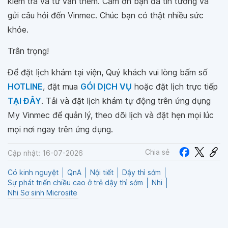
kiểm tra và tư vấn thêm. Cảm ơn bạn đã tin tưởng và
gửi câu hỏi đến Vinmec. Chúc bạn có thật nhiều sức
khỏe.
Trân trọng!
Để đặt lịch khám tại viện, Quý khách vui lòng bấm số
HOTLINE
, đặt mua
GÓI DỊCH VỤ
hoặc đặt lịch trực tiếp
TẠI ĐÂY
. Tải và đặt lịch khám tự động trên ứng dụng
My Vinmec để quản lý, theo dõi lịch và đặt hẹn mọi lúc
mọi nơi ngay trên ứng dụng.
Chia sẻ
Cập nhật: 16-07-2026
Có kinh nguyệt
QnA
Nội tiết
Dậy thì sớm
Sự phát triển chiều cao ở trẻ dậy thì sớm
Nhi
Nhi Sơ sinh Microsite