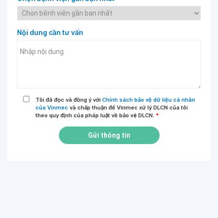
Nội dung cần tư vấn
Tôi đã đọc và đồng ý với
Chính sách bảo vệ dữ liệu cá nhân
của Vinmec
và chấp thuận để Vinmec xử lý DLCN của tôi
theo quy định của pháp luật về bảo vệ DLCN.
*
Gửi thông tin