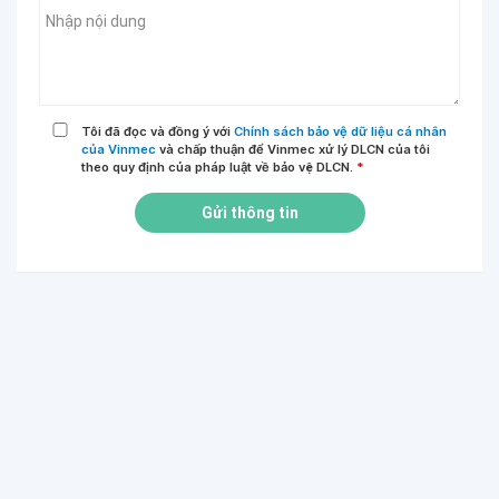
Tôi đã đọc và đồng ý với
Chính sách bảo vệ dữ liệu cá nhân
của Vinmec
và chấp thuận để Vinmec xử lý DLCN của tôi
theo quy định của pháp luật về bảo vệ DLCN.
*
Gửi thông tin