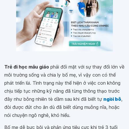
Trẻ đi học mẫu giáo
phải đối mặt với sự thay đổi lớn về
môi trường sống và chia ly bố mẹ, vì vậy con có thể
phát triển lùi. Tình trạng này thể hiện ở việc con không
chịu tiếp tục những kỹ năng đã từng thông thạo trước
đây như bỗng nhiên tè dầm sau khi đã biết tự
ngồi bô
,
đòi được đút cho ăn dù đã biết dùng muỗng nĩa, hoặc
nói chuyện ngô nghê, khó hiểu.
Bố mẹ dễ bực bội và phản ứng tiêu cực khi trẻ 3 tuổi