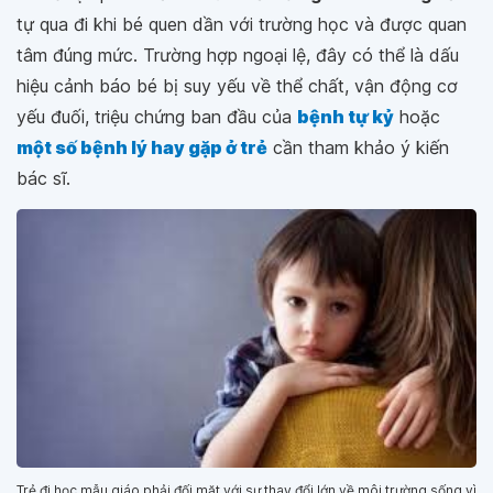
tự qua đi khi bé quen dần với trường học và được quan
tâm đúng mức. Trường hợp ngoại lệ, đây có thể là dấu
hiệu cảnh báo bé bị suy yếu về thể chất, vận động cơ
yếu đuối, triệu chứng ban đầu của
bệnh tự kỷ
hoặc
một số bệnh lý hay gặp ở trẻ
cần tham khảo ý kiến
bác sĩ.
Trẻ đi học mẫu giáo phải đối mặt với sự thay đổi lớn về môi trường sống vì