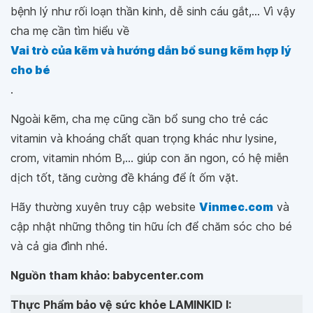
bệnh lý như rối loạn thần kinh, dễ sinh cáu gắt,... Vì vậy
cha mẹ cần tìm hiểu về
Vai trò của kẽm và hướng dẫn bổ sung kẽm hợp lý
cho bé
.
Ngoài kẽm, cha mẹ cũng cần bổ sung cho trẻ các
vitamin và khoáng chất quan trọng khác như lysine,
crom, vitamin nhóm B,... giúp con ăn ngon, có hệ miễn
dịch tốt, tăng cường đề kháng để ít ốm vặt.
Hãy thường xuyên truy cập website
Vinmec.com
và
cập nhật những thông tin hữu ích để chăm sóc cho bé
và cả gia đình nhé.
Nguồn tham khảo: babycenter.com
Thực Phẩm bảo vệ sức khỏe LAMINKID I: