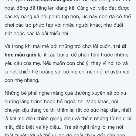
hoạt động đã tăng lên đáng kể. Cùng với việc đạt được
các kỹ năng xã hội phức tạp hơn, lúc này con đã có thể
chơi các trò phức tạp với nhiều người khác, như đuổi
bắt hoặc các lá bài thiếu nhi.
Và trong khi mải mê bởi những trò chơi lôi cuốn,
trẻ đi
học mẫu giáo
lại ít tập trung, dễ phân tâm trước những
yêu cầu của mẹ. Nếu muốn con chú ý, thay vì nói to và
la hét khiến trẻ hoảng sợ, bố mẹ chỉ nên nói chuyện với
con nhẹ nhàng.
Những bé phải nghe mắng quá thường xuyên sẽ có xu
hướng lãng tránh hoặc bỏ ngoài tai. Mặc khác, nói
chuyện dịu dàng và thì thầm lại rất có sức hấp dẫn, nhất
là khi mẹ điều chỉnh giọng điệu và thêm những từ như: bí
mật, đặc biệt và kỳ diệu... Trẻ sẽ nghĩ rằng lời mẹ nói
thật tuyệt vời và thú vị, do đó phải chạy đến gần hơn