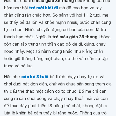
Hầu hết các
trẻ mẫu giáo 36 tháng
đều không còn bụ
bẫm như hồi
trẻ mới biết đi
mà đã cao hơn và tay
chân cũng rắn chắc hơn. So sánh với hồi 1 - 2 tuổi, mẹ
sẽ thấy bé đã lớn và khỏe mạnh nhiều, bước chân cũng
tự tin hơn. Nhiều chuyển động cơ bản của con đã trở
thành bản chất. Nghĩa là
trẻ mẫu giáo 35 tháng
không
còn cần tập trung tinh thần cao độ để đi, đứng, chạy
hoặc nhảy. Một số hành động khác như kiễng chân
hoặc giữ thăng bằng một chân, có thể vẫn cần sự tập
trung và nỗ lực.
Hầu như
các bé 3 tuổi
bé thích chạy nhảy tự do và
chơi đuổi bắt đơn giản, chứ vẫn chưa sẵn sàng tham gia
thi đấu thể thao một cách có tổ chức. Bố mẹ chỉ cần
cùng ra sân chơi bóng và chạy nhảy thoải mái với con
để thúc đẩy phát triển kỹ năng thể chất, không đặt ra
luật lệ khiến bé cảm thấy bị ràng buộc. Thông qua trò