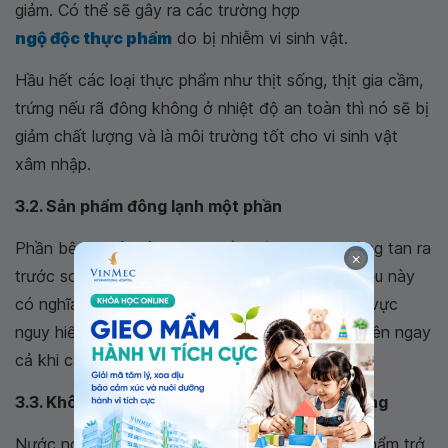
giảm. Có thể sẽ gây ra các trường hợp
ngộ độc thực phẩm
do bị nhiễm vi sinh vật.
Hầu hết các loại thực phẩm như thịt sống, thịt gia cầm,
trứng nếu rã đông không ở nhiệt độ an toàn thì nó sẽ bị
giảm chất lượng và là môi trường tốt cho vi sinh vật
xâm nhập.
3.2. Sản phẩm đông lạnh một phần
Phần bên ngoài của thực phẩm đông lạnh thường tan ra
×
trước so với phần chính giữa của thực phẩm. Điều này
có nghĩa là, những phần tan ra trước này là khu vực
nguy hiểm và là nơi vi sinh vật xâm nhập trước tiên ngay
cả khi các vị trí khác vẫn còn đóng băng.
3.3. Không rã đông thực phẩm trong nước nóng
Nước nóng có thể giúp quá trình rã đông thực phẩm trở