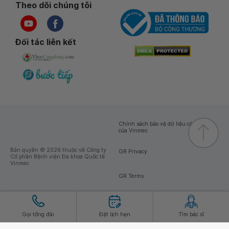
Theo dõi chúng tôi
Đối tác liên kết
Chính sách bảo vệ dữ liệu cá nhân
của Vinmec
Bản quyền © 2026 thuộc về Công ty
GR Privacy
Cổ phần Bệnh viện Đa khoa Quốc tế
Vinmec
GR Terms
Gọi tổng đài
Đặt lịch hẹn
Tìm bác sĩ