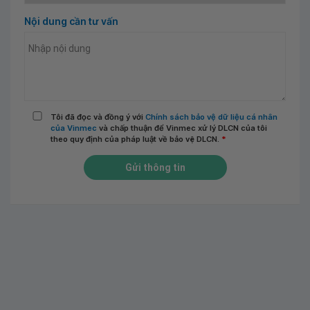
Nội dung cần tư vấn
Tôi đã đọc và đồng ý với
Chính sách bảo vệ dữ liệu cá nhân
của Vinmec
và chấp thuận để Vinmec xử lý DLCN của tôi
theo quy định của pháp luật về bảo vệ DLCN.
*
Gửi thông tin