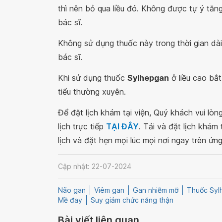
thì nên bỏ qua liều đó. Không được tự ý tă
bác sĩ.
Không sử dụng thuốc này trong thời gian dà
bác sĩ.
Khi sử dụng thuốc
Sylhepgan
ở liều cao bắ
tiểu thường xuyên.
Để đặt lịch khám tại viện, Quý khách vui lò
lịch trực tiếp
TẠI ĐÂY
. Tải và đặt lịch khám
lịch và đặt hẹn mọi lúc mọi nơi ngay trên ứn
Cập nhật: 22-07-2024
Não gan
Viêm gan
Gan nhiễm mỡ
Thuốc Syl
Mề đay
Suy giảm chức năng thận
Bài viết liên quan