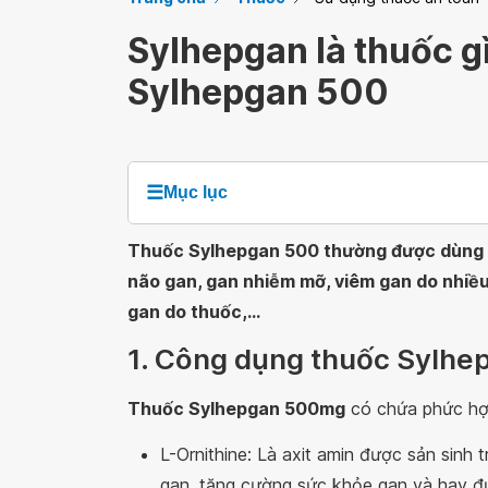
Sylhepgan là thuốc g
Sylhepgan 500
☰
Mục lục
Thuốc Sylhepgan 500 thường được dùng đ
não gan, gan nhiễm mỡ, viêm gan do nhiều
gan do thuốc,...
1. Công dụng thuốc Sylhe
Thuốc Sylhepgan 500mg
có chứa phức hợp 
L-Ornithine: Là axit amin được sản sinh
gan, tăng cường sức khỏe gan và hay đư