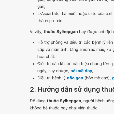
gan;
L-Aspartate: Là muối hoặc este của axit 
thành protein.
Vì vậy,
thuốc Sylhepgan
hay được chỉ định
Hỗ trợ phòng và điều trị các bệnh lý liê
cấp và mãn tính, tăng amoniac máu, xơ g
hóa chất.
Điều trị các khi có các triệu chứng liê
ngáy, suy nhược,
nổi mề đay
,...
Điều trị bệnh lý
não gan
(hôn mê gan),
2. Hướng dẫn sử dụng thu
Để dùng
thuốc Sylhepgan
, người bệnh uốn
không bẻ thuốc hay nhai viên thuốc.