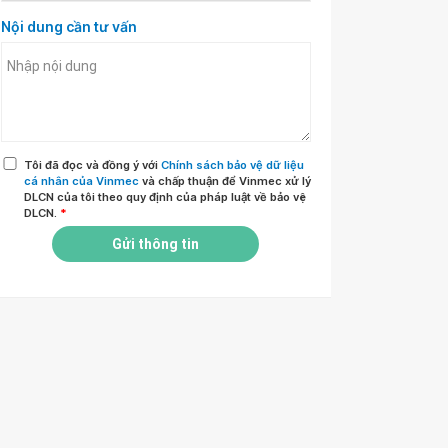
Nội dung cần tư vấn
Tôi đã đọc và đồng ý với
Chính sách bảo vệ dữ liệu
cá nhân của Vinmec
và chấp thuận để Vinmec xử lý
DLCN của tôi theo quy định của pháp luật về bảo vệ
DLCN.
*
Gửi thông tin