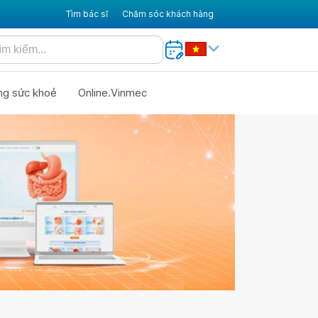
Tìm bác sĩ
Chăm sóc khách hàng
ng sức khoẻ
Online.Vinmec