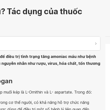
ì? Tác dụng của thuốc
ể điều trị tình trạng tăng amoniac máu như bệnh
 nguyên nhân như rượu, virus, hóa chất, tổn thương
pgan
muối kép là L-Ornithin và L- aspartate. Trong đó:
 trong cơ thể người, có khả năng hỗ trợ chức năng
ợc dùng để điều trị một số bệnh lý liên quan đến