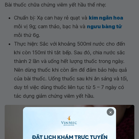
Bài thuốc chữa chứng viêm yết hầu thể nhẹ:
Chuẩn bị: Xạ can hay rẻ quạt và
kim ngân hoa
mỗi vị 9g; cam thảo, bạc hà và
ngưu bàng tử
mỗi thứ 6g.
Thực hiện: Sắc với khoảng 500ml nước cho đến
khi còn 150ml thì tắt bếp. Sau đó, chia nước sắc
thành 2 lần và uống hết lượng thuốc trong ngày.
Nên dùng thuốc khi còn ấm để đảm bảo hiệu quả
của bài thuốc. Uống thuốc sau khi ăn sáng và tối,
duy trì việc dùng thuốc liên tục từ 5 – 7 ngày có
tác dụng giảm chứng viêm yết hầu.
×