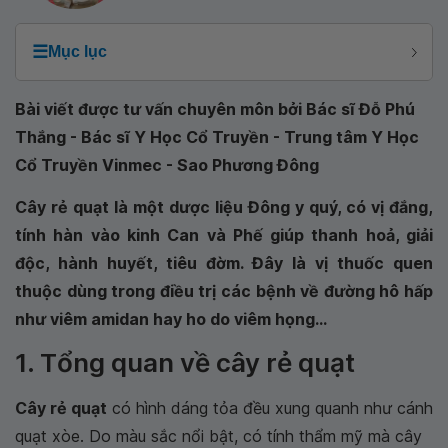
☰
Mục lục
Bài viết được tư vấn chuyên môn bởi Bác sĩ Đỗ Phú
Thắng - Bác sĩ Y Học Cổ Truyền - Trung tâm Y Học
Cổ Truyền Vinmec - Sao Phương Đông
Cây rẻ quạt là một dược liệu Đông y quý, có vị đắng,
tính hàn vào kinh Can và Phế giúp thanh hoả, giải
độc, hành huyết, tiêu đờm. Đây là vị thuốc quen
thuộc dùng trong điều trị các bệnh về đường hô hấp
như viêm amidan hay ho do viêm họng...
1. Tổng quan về cây rẻ quạt
Cây rẻ quạt
có hình dáng tỏa đều xung quanh như cánh
quạt xòe. Do màu sắc nổi bật, có tính thẩm mỹ mà cây