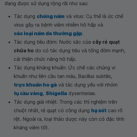
đang được sử dụng rộng rãi như sau:
Tác dụng
chống nấm
và virus: Cụ thể là ức chế
virus gây ra bệnh viêm nhiễm hô hấp và
các loại nấm da thường gặp
.
Tác dụng tiêu đờm: Nước sắc của
cây rẻ quạt
chữa ho
do có tác dụng tiêu và tống đờm mạnh,
cải thiện chức năng hô hấp.
Tác dụng kháng khuẩn: Ức chế các chủng vi
khuẩn như liên cầu tan máu, Bacillus subtilis,
trực khuẩn ho gà
và tác dụng yếu với nhóm
tụ cầu vàng
,
Shigella
dysenteriae.
Tác dụng giải nhiệt: Trong các thí nghiệm trên
chuột nhắt, rẻ quạt có công dụng
hạ sốt
cao rõ
rệt. Ngoài ra, loại thảo dược này còn có đặc tính
kháng viêm tốt.