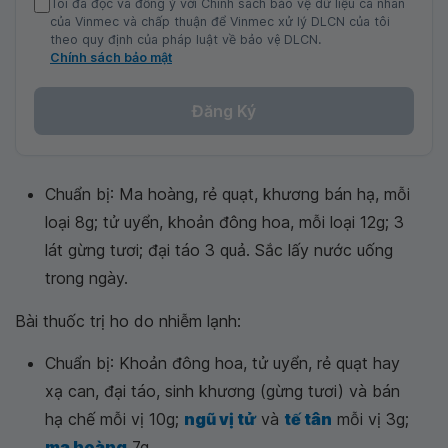
Tôi đã đọc và đồng ý với Chính sách bảo vệ dữ liệu cá nhân
của Vinmec và chấp thuận để Vinmec xử lý DLCN của tôi
theo quy định của pháp luật về bảo vệ DLCN.
Chính sách bảo mật
Đăng Ký
Chuẩn bị: Ma hoàng, rẻ quạt, khương bán hạ, mỗi
loại 8g; tử uyển, khoản đông hoa, mỗi loại 12g; 3
lát gừng tươi; đại táo 3 quả. Sắc lấy nước uống
trong ngày.
Bài thuốc trị ho do nhiễm lạnh:
Chuẩn bị: Khoản đông hoa, tử uyển, rẻ quạt hay
xạ can, đại táo, sinh khương (gừng tươi) và bán
hạ chế mỗi vị 10g;
ngũ vị tử
và
tế tân
mỗi vị 3g;
ma hoàng
7g.