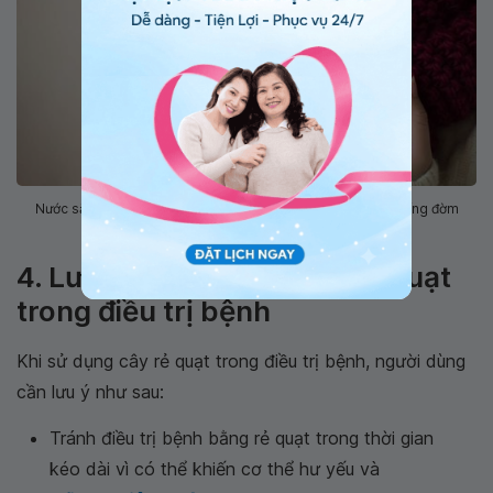
Nước sắc của cây rẻ quạt chữa ho do có tác dụng tiêu và tống đờm
mạnh
4. Lưu ý khi sử dụng cây rẻ quạt
trong điều trị bệnh
Khi sử dụng cây rẻ quạt trong điều trị bệnh, người dùng
cần lưu ý như sau:
Tránh điều trị bệnh bằng rẻ quạt trong thời gian
kéo dài vì có thể khiến cơ thể hư yếu và