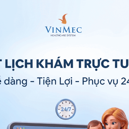
ngô thù du
ược liệu ngô thù du
n ở Vân Nam Trung Quốc. Một số vùng như Quảng Đông,
ợc này. Vì vậy, nếu muốn tìm kiếm ngô thù du ở Việt
ao Bằng, Lạng Sơn.
hiều dược tính và được chọn chủ yếu để chữa bệnh.
 cũng có thành phần lấy từ quả của ngô thù du.
phận khác chúng ta nên lựa chọn thời điểm từ tháng 8
nứt thì mới đảm bảo chất lượng sử dụng.
bị nứt còn nguyên vẹn sẽ được đem đi sấy khô. Thông
độ cao nhưng vị thuốc ngô thù du lại đặc biệt hơn.
hoảng 40 - 50 độ. Sau khi hoàn thành quá trình sấy
lại ở trên vỏ.