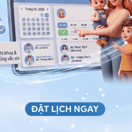
oại bỏ tạp chất sẽ sơ chế để thành một dược liệu có
c sơ chế cùng cam thảo với tỷ lệ cam thảo chiếm 6%
cân đo chính xác thành phần dược liệu sẽ giúp cho tác
dụng.
 phần
cam thảo
đi tán nhuyễn và pha cùng lượng nước
bị. Sắc cam thảo rồi lọc lấy được sau đó dùng nước
 nước sắc thẩm thấu đều vào dược liệu. Dược liệu sau
 bảo quản sử dụng.
àng bảo quản và thuận lợi khi cần dùng. Sau đây là một
được tìm thấy trong sách y học cổ:
 dược tính giải: Lấy ngô thù du đã được sơ chế nấu
ồng vốn có để trị bệnh.
c Đại Từ Điển ghi chép: Cân lấy một lượng cam
ù du rồi sắc lấy nước. Tẩm nước sắc cam thảo lên
quản dùng dần.