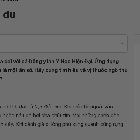
ù du
ĩa đối với cả Đông y lẫn Y Học Hiện Đại. Ứng dụng
là một ẩn số. Hãy cùng tìm hiểu về vị thuốc ngô thù
?
u
o có thể đạt từ 2,5 đến 5m. Khi nhìn từ ngoài vào
u hoặc nâu có hơi pha chút tím. Với những cành còn
h cây. Khi cành già đi lông phủ xung quanh cũng rụng