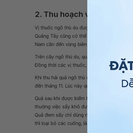
2. Thu hoạch và chế biến d
Vị thuốc ngô thù du được tìm thấy phổ biế
Quảng Tây cũng có thể tìm thấy loại thảo dư
Nam cần đến vùng biên giới phía bắc như C
Trên cây ngô thù du, quả là bộ phận chứa n
Đồng thời các vị thuốc, bài thuốc truyền lại
Khi thu hái quả ngô thù du hoặc một số bộ 
đến tháng 11. Lúc này quả còn lành chưa bị 
Quả sau khi được kiểm tra kỹ lưỡng không 
thường việc sấy khô được thực hiện ở nhiệt 
Quả đem sấy chỉ dùng nhiệt thấp dao động k
thì loại bỏ các cuống, là và tạp chất còn bán 