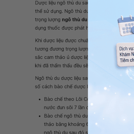
Dược liệu ngô thù du sau khi được sấy khô l
thể sử dụng. Ngô thù du thành phẩm sẽ đượ
trọng lượng
ngô thù du dược liệu
. Đảm bảo 
dụng thuốc được phát huy hoàn toàn công 
Khi dược liệu được chuẩn bị đầy đủ sẽ đem
tương đương trọng lượng cam thảo đã chuẩn 
sắc cam thảo ủ dược liệu ngô thù du đến khi
khi đã thẩm thấu đều sẽ được đem phơi khô
Ngô thù du dược liệu sau khi sơ chế sẽ dễ d
số cách bào chế dược liệu ngô thù du khác 
Bào chế theo Lôi Công chỉ cách bào chế
nước đun sôi 7 lần đến khi có vị đắng n
Bào chế ngô thù du theo sách Trung Dượ
thảo bằng khoảng 6% trọng lượng ngô th
ngô thù du sau đó sao thật khô rồi bảo 