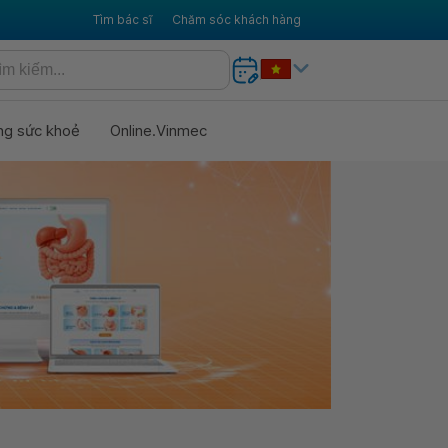
Tìm bác sĩ
Chăm sóc khách hàng
ng sức khoẻ
Online.Vinmec