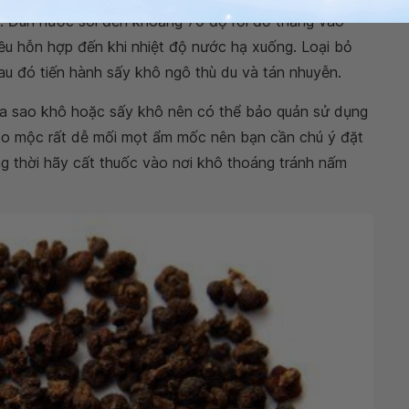
Đun nước sôi đến khoảng 70 độ rồi đổ thẳng vào
ều hỗn hợp đến khi nhiệt độ nước hạ xuống. Loại bỏ
 Sau đó tiến hành sấy khô ngô thù du và tán nhuyễn.
qua sao khô hoặc sấy khô nên có thể bảo quản sử dụng
 thảo mộc rất dễ mối mọt ẩm mốc nên bạn cần chú ý đặt
ng thời hãy cất thuốc vào nơi khô thoáng tránh nấm