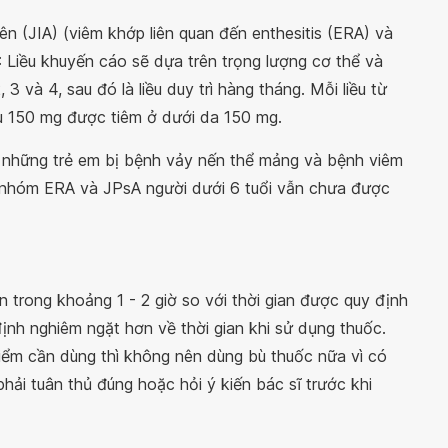
ên (JIA) (viêm khớp liên quan đến enthesitis (ERA) và
: Liều khuyến cáo sẽ dựa trên trọng lượng cơ thể và
3 và 4, sau đó là liều duy trì hàng tháng. Mỗi liều từ
u 150 mg được tiêm ở dưới da 150 mg.
ở những trẻ em bị bệnh vảy nến thể mảng và bệnh viêm
ộc nhóm ERA và JPsA người dưới 6 tuổi vẫn chưa được
 trong khoảng 1 - 2 giờ so với thời gian được quy định
định nghiêm ngặt hơn về thời gian khi sử dụng thuốc.
điểm cần dùng thì không nên dùng bù thuốc nữa vì có
hải tuân thủ đúng hoặc hỏi ý kiến bác sĩ trước khi