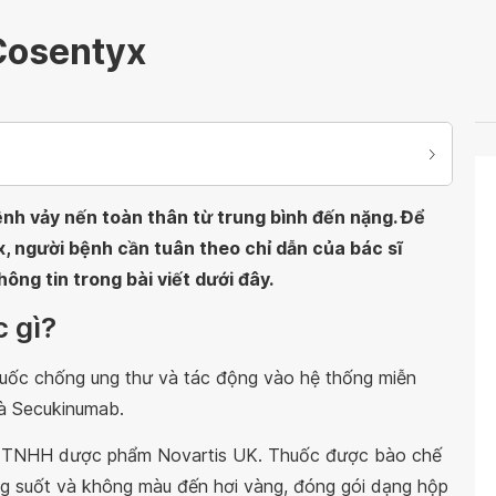
Cosentyx
ệnh vảy nến toàn thân từ trung bình đến nặng. Để
 người bệnh cần tuân theo chỉ dẫn của bác sĩ
ng tin trong bài viết dưới đây.
c gì?
huốc chống ung thư và tác động vào hệ thống miễn
là Secukinumab.
y TNHH dược phẩm Novartis UK. Thuốc được bào chế
ong suốt và không màu đến hơi vàng, đóng gói dạng hộp