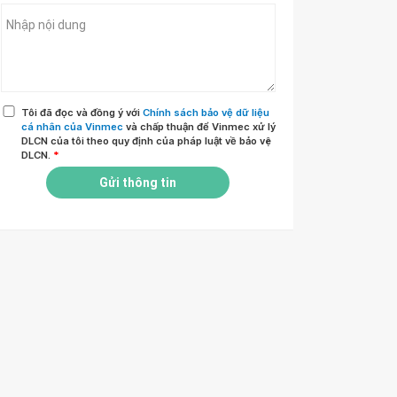
Tôi đã đọc và đồng ý với
Chính sách bảo vệ dữ liệu
cá nhân của Vinmec
và chấp thuận để Vinmec xử lý
DLCN của tôi theo quy định của pháp luật về bảo vệ
DLCN.
*
Gửi thông tin