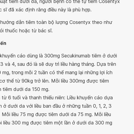
huật tiêm dưới da, người bệnh có thể tự tiêm Cosentyx
sĩ đã xác định rằng điều này là phù hợp.
hướng dẫn tiêm toàn bộ lượng Cosentyx theo như
i thuốc hoặc từ bác sĩ.
nến
 khuyến cáo dùng là 300mg Secukinumab tiêm ở dưới
 3 và 4, sau đó là sẽ duy trì liều hàng tháng. Dựa trên
0 mg, trong mỗi 2 tuần có thể mang lại những lợi ích
cơ thể từ 90kg trở lên. Mỗi liều 300mg được tiêm
n tiêm dưới da 150 mg.
ừ 6 tuổi và thanh thiếu niên: Liều khuyến cáo dựa
 ở dưới da với liều ban đầu ở những tuần 0, 1, 2, 3
g. Mỗi liều 75 mg được tiêm dưới da 75 mg. Mỗi liều
i liều 300 mg được tiêm một lần ở dưới da 300 mg