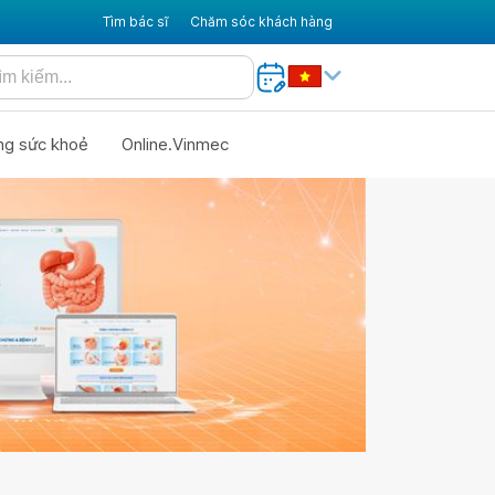
Tìm bác sĩ
Chăm sóc khách hàng
ng sức khoẻ
Online.Vinmec