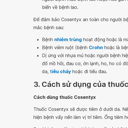
biến về bệnh lao.
Để đảm bảo Cosentyx an toàn cho người bện
mắc bệnh sau:
Bệnh
nhiễm trùng
hoạt động hoặc là mã
Bệnh viêm ruột (bệnh
Crohn
hoặc là b
Dị ứng với nhựa mủ hoặc người bệnh hiệ
đổ mồ hôi, đau cơ, ớn lạnh, ho, ho có đờ
da,
t
iêu chảy
hoặc đi tiểu đau.
3. Cách sử dụng của thuố
Cách dùng
thuốc Cosentyx
Thuốc Cosentyx sẽ được tiêm ở dưới da. Nế
hiện bệnh vẩy nến làm vị trí tiêm. Ống tiêm 