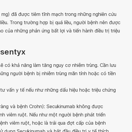
 mg) đã được tiêm tĩnh mạch trong những nghiên cứu
liều. Trong trường hợp bị quá liều, người bệnh nên được
o của những phản ứng bất lợi và tiến hành điều trị triệu
osentyx
sẽ có khả năng làm tăng nguy cơ nhiễm trùng. Cần lưu
ững người bệnh bị nhiễm trùng mãn tính hoặc có tiền
ư vấn y tế nếu như những dấu hiệu hoặc triệu chứng
 tràng và bệnh Crohn): Secukinumab không được
h viêm ruột. Nếu như một người bệnh phát triển
ệnh viêm ruột, hoặc là trải qua đợt cấp của bệnh
sử dụng Secukinumab và bắt đầu điều trị y tế thích