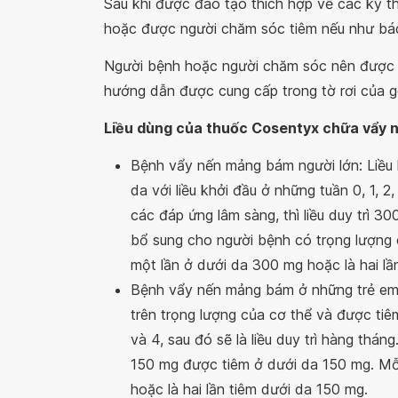
Sau khi được đào tạo thích hợp về các kỹ t
hoặc được người chăm sóc tiêm nếu như bác 
Người bệnh hoặc người chăm sóc nên được 
hướng dẫn được cung cấp trong tờ rơi của gó
Liều dùng của thuốc Cosentyx chữa vẩy 
Bệnh vẩy nến mảng bám người lớn: Liều
da với liều khởi đầu ở những tuần 0, 1, 2,
các đáp ứng lâm sàng, thì liều duy trì 30
bổ sung cho người bệnh có trọng lượng 
một lần ở dưới da 300 mg hoặc là hai lầ
Bệnh vẩy nến mảng bám ở những trẻ em t
trên trọng lượng của cơ thể và được tiêm
và 4, sau đó sẽ là liều duy trì hàng thán
150 mg được tiêm ở dưới da 150 mg. Mỗ
hoặc là hai lần tiêm dưới da 150 mg.