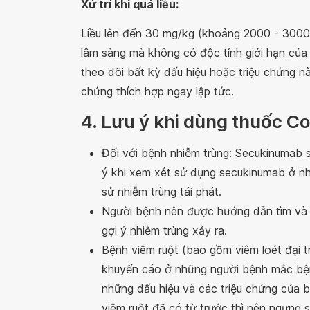
Xử trí khi quá liều:
Liều lên đến 30 mg/kg (khoảng 2000 - 3000
lâm sàng mà không có độc tính giới hạn của 
theo dõi bất kỳ dấu hiệu hoặc triệu chứng nà
chứng thích hợp ngay lập tức.
4. Lưu ý khi dùng thuốc C
Đối với bệnh nhiễm trùng: Secukinumab 
ý khi xem xét sử dụng secukinumab ở nh
sử nhiễm trùng tái phát.
Người bệnh nên được hướng dẫn tìm và t
gợi ý nhiễm trùng xảy ra.
Bệnh viêm ruột (bao gồm viêm loét đại
khuyến cáo ở những người bệnh mắc bện
những dấu hiệu và các triệu chứng của b
viêm ruột đã có từ trước thì nên ngưng 