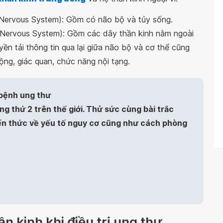
 Nervous System): Gồm có não bộ và tủy sống.
l Nervous System): Gồm các dây thần kinh nằm ngoài
yền tải thông tin qua lại giữa não bộ và cơ thể cũng
ng, giác quan, chức năng nội tạng.
 bệnh ung thư
g thứ 2 trên thế giới. Thử sức cùng bài trắc
ến thức về yếu tố nguy cơ cũng như cách phòng
n kinh khi điều trị ung thư