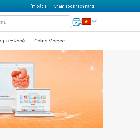
Tìm bác sĩ
Chăm sóc khách hàng
ng sức khoẻ
Online.Vinmec