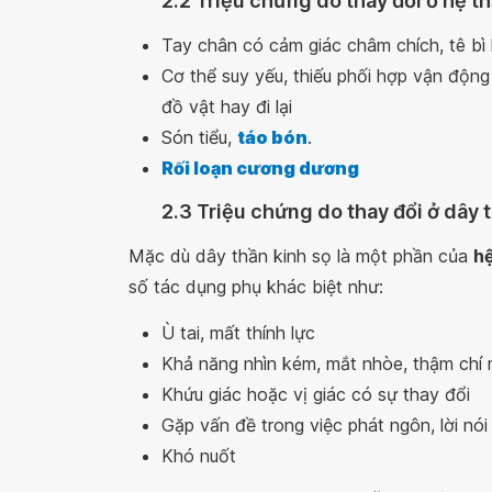
2.2 Triệu chứng do thay đổi ở hệ th
Tay chân có cảm giác châm chích, tê bì
Cơ thể suy yếu, thiếu phối hợp vận độ
đồ vật hay đi lại
Són tiểu,
táo bón
.
Rối loạn cương dương
2.3 Triệu chứng do thay đổi ở dây 
Mặc dù dây thần kinh sọ là một phần của
hệ
số tác dụng phụ khác biệt như:
Ù tai, mất thính lực
Khả năng nhìn kém, mắt nhòe, thậm chí m
Khứu giác hoặc vị giác có sự thay đổi
Gặp vấn đề trong việc phát ngôn, lời nói
Khó nuốt