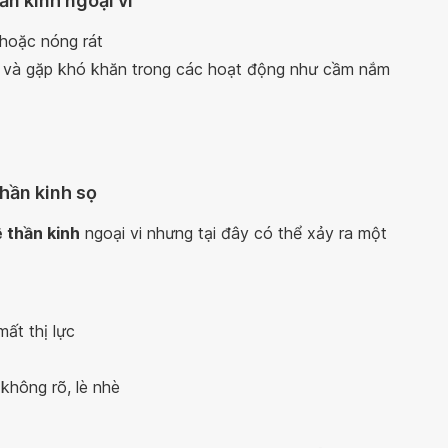
ần kinh ngoại vi
 hoặc nóng rát
ng và gặp khó khăn trong các hoạt động như cầm nắm
thần kinh sọ
 thần kinh
ngoại vi nhưng tại đây có thể xảy ra một
ất thị lực
 không rõ, lè nhè