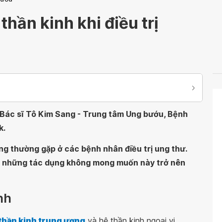
thần kinh khi điều trị
Bác sĩ Tô Kim Sang - Trung tâm Ung bướu, Bệnh
k.
ạng thường gặp ở các bệnh nhân điều trị ung thư.
ặn những tác dụng không mong muốn này trở nên
nh
thần kinh trung ương
và hệ thần kinh ngoại vi.