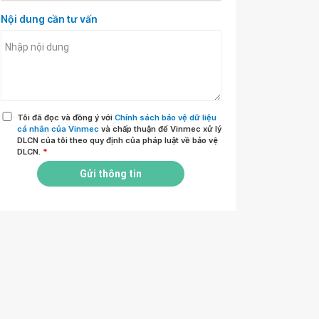
Nội dung cần tư vấn
Tôi đã đọc và đồng ý với
Chính sách bảo vệ dữ liệu
cá nhân của Vinmec
và chấp thuận để Vinmec xử lý
DLCN của tôi theo quy định của pháp luật về bảo vệ
DLCN.
*
Gửi thông tin