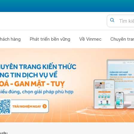
hách hàng
Phát triển bền vững
Về Vinmec
Chuyên tra
bướu