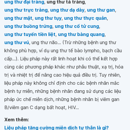
ung thư đại tràng
,
ung thư tá tràng
,
ung thư trực tràng
,
ung thư dạ dày
,
ung thư gan
,
ung thư mật
,
ung thư tụy
,
ung thư thực quản
,
ung thư buồng trứng
,
ung thư cổ tử cung
,
ung thư tuyến tiền liệt
,
ung thư bàng quang
,
ung thư vú
, ung thư não... (Trừ những bệnh ung thư
không phù hợp, ví dụ ung thư tế bào lympho, bạch cầu
cấp...). Liệu pháp này rất linh hoạt khi có thể kết hợp
cùng các phương pháp khác như phẫu thuật, xạ trị, hóa
trị và nhiệt trị để nâng cao hiệu quả điều trị. Tuy nhiên,
liệu pháp này không chỉ định cho các bệnh nhân mắc
bệnh tự miễn, những bệnh nhân đang sử dụng các liệu
pháp ức chế miễn dịch, những bệnh nhân bị viêm gan
B/viêm gan C dạng bất hoạt, HIV...
Xem thêm:
Liệu pháp tăng cường miễn dịch tự thân là gì?