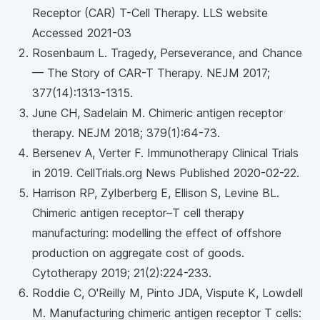
Receptor (CAR) T-Cell Therapy. LLS website
Accessed 2021-03
Rosenbaum L. Tragedy, Perseverance, and Chance
— The Story of CAR-T Therapy. NEJM 2017;
377(14):1313-1315.
June CH, Sadelain M. Chimeric antigen receptor
therapy. NEJM 2018; 379(1):64-73.
Bersenev A, Verter F. Immunotherapy Clinical Trials
in 2019. CellTrials.org News Published 2020-02-22
.
Harrison RP, Zylberberg E, Ellison S, Levine BL.
Chimeric antigen receptor–T cell therapy
manufacturing: modelling the effect of offshore
production on aggregate cost of goods.
Cytotherapy 2019; 21(2):224-233.
Roddie C, O'Reilly M, Pinto JDA, Vispute K, Lowdell
M. Manufacturing chimeric antigen receptor T cells: