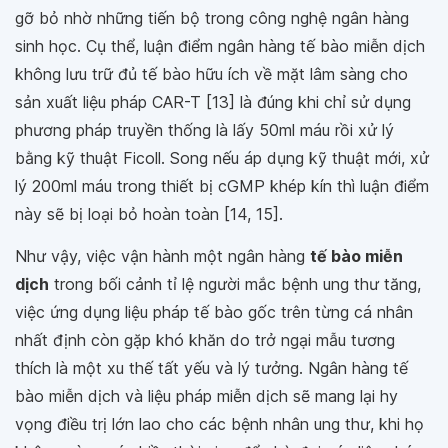
gỡ bỏ nhờ những tiến bộ trong công nghệ ngân hàng
sinh học. Cụ thể, luận điểm ngân hàng tế bào miễn dịch
không lưu trữ đủ tế bào hữu ích về mặt lâm sàng cho
sản xuất liệu pháp CAR-T [13] là đúng khi chỉ sử dụng
phương pháp truyền thống là lấy 50ml máu rồi xử lý
bằng kỹ thuật Ficoll. Song nếu áp dụng kỹ thuật mới, xử
lý 200ml máu trong thiết bị cGMP khép kín thì luận điểm
này sẽ bị loại bỏ hoàn toàn [14, 15].
Như vậy, việc vận hành một ngân hàng
tế bào miễn
dịch
trong bối cảnh tỉ lệ người mắc bệnh ung thư tăng,
việc ứng dụng liệu pháp tế bào gốc trên từng cá nhân
nhất định còn gặp khó khăn do trở ngại mẫu tương
thích là một xu thế tất yếu và lý tưởng. Ngân hàng tế
bào miễn dịch và liệu pháp miễn dịch sẽ mang lại hy
vọng điều trị lớn lao cho các bệnh nhân ung thư, khi họ