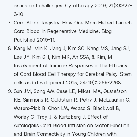
issues and challenges. Cytotherapy 2019; 21(3):327-
340.
Cord Blood Registry. How One Mom Helped Launch
Cord Blood In Regenerative Medicine. Blog
Published 2019-11.
Kang M, Min K, Jang J, Kim SC, Kang MS, Jang SJ,
Lee JY, Kim SH, Kim MK, An SSA, & Kim, M.
Involvement of Immune Responses in the Efficacy
of Cord Blood Cell Therapy for Cerebral Palsy. Stem
cells and development 2015; 24(19):2259-2268.
Sun JM, Song AW, Case LE, Mikati MA, Gustafson
KE, Simmons R, Goldstein R, Petry J, McLaughlin C,
Waters‐Pick B, Chen LW, Wease S, Blackwell B,
Worley G, Troy J, & Kurtzberg J. Effect of
Autologous Cord Blood Infusion on Motor Function
and Brain Connectivity in Young Children with