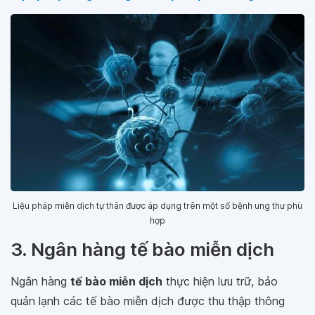
Liệu pháp miễn dịch tự thân được áp dụng trên một số bệnh ung thư phù
hợp
3. Ngân hàng tế bào miễn dịch
Ngân hàng
tế bào miễn dịch
thực hiện lưu trữ, bảo
quản lạnh các tế bào miễn dịch được thu thập thông