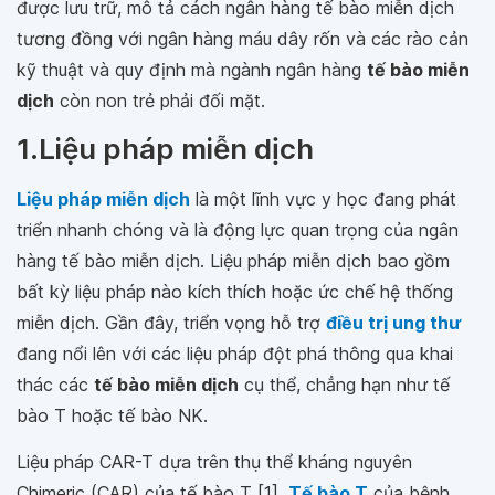
được lưu trữ, mô tả cách ngân hàng tế bào miễn dịch
tương đồng với ngân hàng máu dây rốn và các rào cản
kỹ thuật và quy định mà ngành ngân hàng
tế bào miễn
dịch
còn non trẻ phải đối mặt.
1.Liệu pháp miễn dịch
Liệu pháp miễn dịch
là một lĩnh vực y học đang phát
triển nhanh chóng và là động lực quan trọng của ngân
hàng tế bào miễn dịch. Liệu pháp miễn dịch bao gồm
bất kỳ liệu pháp nào kích thích hoặc ức chế hệ thống
miễn dịch. Gần đây, triển vọng hỗ trợ
điều trị ung thư
đang nổi lên với các liệu pháp đột phá thông qua khai
thác các
tế bào miễn dịch
cụ thể, chẳng hạn như tế
bào T hoặc tế bào NK.
Liệu pháp CAR-T dựa trên thụ thể kháng nguyên
Chimeric (CAR) của tế bào T [1].
Tế bào T
của bệnh