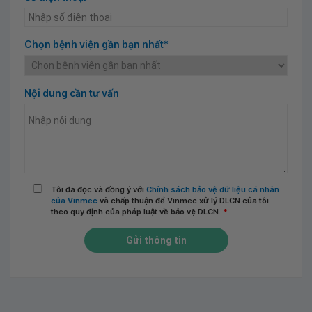
Chọn bệnh viện gần bạn nhất*
Nội dung cần tư vấn
Tôi đã đọc và đồng ý với
Chính sách bảo vệ dữ liệu cá nhân
của Vinmec
và chấp thuận để Vinmec xử lý DLCN của tôi
theo quy định của pháp luật về bảo vệ DLCN.
*
Gửi thông tin