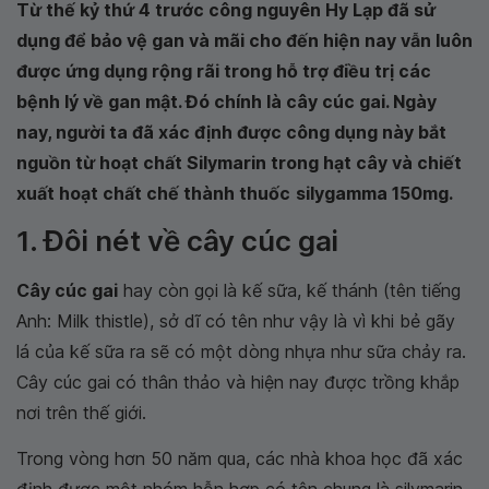
Từ thế kỷ thứ 4 trước công nguyên Hy Lạp đã sử
dụng để bảo vệ gan và mãi cho đến hiện nay vẫn luôn
được ứng dụng rộng rãi trong hỗ trợ điều trị các
bệnh lý về gan mật. Đó chính là cây cúc gai. Ngày
nay, người ta đã xác định được công dụng này bắt
nguồn từ hoạt chất Silymarin trong hạt cây và chiết
xuất hoạt chất chế thành thuốc
silygamma 150mg.
1. Đôi nét về cây cúc gai
Cây cúc gai
hay còn gọi là kế sữa, kế thánh (tên tiếng
Anh: Milk thistle), sở dĩ có tên như vậy là vì khi bẻ gãy
lá của kế sữa ra sẽ có một dòng nhựa như sữa chảy ra.
Cây cúc gai có thân thảo và hiện nay được trồng khắp
nơi trên thế giới.
Trong vòng hơn 50 năm qua, các nhà khoa học đã xác