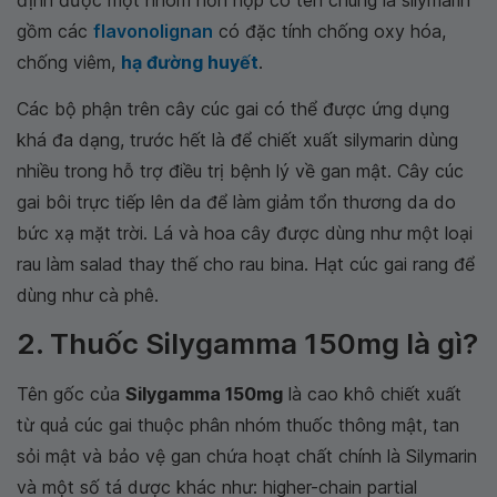
định được một nhóm hỗn hợp có tên chung là silymarin
gồm các
flavonolignan
có đặc tính chống oxy hóa,
chống viêm,
hạ đường huyết
.
Các bộ phận trên cây cúc gai có thể được ứng dụng
khá đa dạng, trước hết là để chiết xuất silymarin dùng
nhiều trong hỗ trợ điều trị bệnh lý về gan mật. Cây cúc
gai bôi trực tiếp lên da để làm giảm tổn thương da do
bức xạ mặt trời. Lá và hoa cây được dùng như một loại
rau làm salad thay thế cho rau bina. Hạt cúc gai rang để
dùng như cà phê.
2. Thuốc Silygamma 150mg là gì?
Tên gốc của
Silygamma 150mg
là cao khô chiết xuất
từ quả cúc gai thuộc phân nhóm thuốc thông mật, tan
sỏi mật và bảo vệ gan chứa hoạt chất chính là Silymarin
và một số tá dược khác như: higher-chain partial