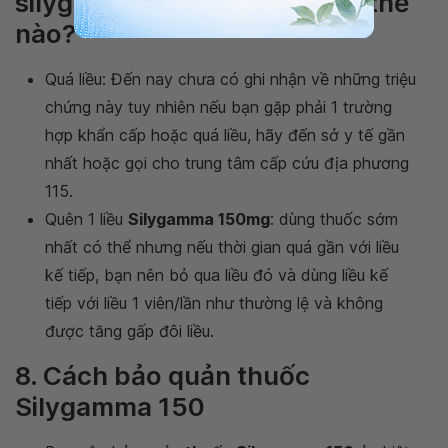
silygamma 150mg nên xử lý thế
nào?
Quá liều: Đến nay chưa có ghi nhận về những triệu
chứng này tuy nhiên nếu bạn gặp phải 1 trường
hợp khẩn cấp hoặc quá liều, hãy đến sở y tế gần
nhất hoặc gọi cho trung tâm cấp cứu địa phương
115.
Quên 1 liều
Silygamma 150mg
: dùng thuốc sớm
nhất có thể nhưng nếu thời gian quá gần với liều
kế tiếp, bạn nên bỏ qua liều đó và dùng liều kế
tiếp với liều 1 viên/lần như thường lệ và không
được tăng gấp đôi liều.
8. Cách bảo quản thuốc
Silygamma 150