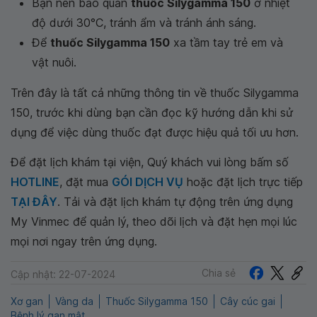
Bạn nên bảo quản
thuốc Silygamma 150
ở nhiệt
độ dưới 30°C, tránh ẩm và tránh ánh sáng.
Để
thuốc Silygamma 150
xa tầm tay trẻ em và
vật nuôi.
Trên đây là tất cả những thông tin về thuốc Silygamma
150, trước khi dùng bạn cần đọc kỹ hướng dẫn khi sử
dụng để việc dùng thuốc đạt được hiệu quả tối ưu hơn.
Để đặt lịch khám tại viện, Quý khách vui lòng bấm số
HOTLINE
, đặt mua
GÓI DỊCH VỤ
hoặc đặt lịch trực tiếp
TẠI ĐÂY
. Tải và đặt lịch khám tự động trên ứng dụng
My Vinmec để quản lý, theo dõi lịch và đặt hẹn mọi lúc
mọi nơi ngay trên ứng dụng.
Chia sẻ
Cập nhật: 22-07-2024
Xơ gan
Vàng da
Thuốc Silygamma 150
Cây cúc gai
Bệnh lý gan mật